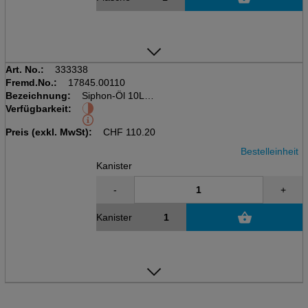
Art. No.:
333338
Fremd.No.:
17845.00110
Bezeichnung:
Siphon-Öl 10L
Verfügbarkeit:
Kanister à 10L
Geruchsabschliesser
Preis (exkl. MwSt):
CHF
110.20
Bestelleinheit
Kanister
-
+
Kanister