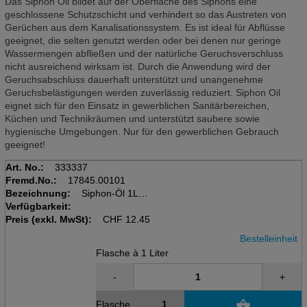
Das Siphon Oil bildet auf der Oberfläche des Siphons eine
geschlossene Schutzschicht und verhindert so das Austreten von
Gerüchen aus dem Kanalisationssystem. Es ist ideal für Abflüsse
geeignet, die selten genutzt werden oder bei denen nur geringe
Wassermengen abfließen und der natürliche Geruchsverschluss
nicht ausreichend wirksam ist. Durch die Anwendung wird der
Geruchsabschluss dauerhaft unterstützt und unangenehme
Geruchsbelästigungen werden zuverlässig reduziert. Siphon Oil
eignet sich für den Einsatz in gewerblichen Sanitärbereichen,
Küchen und Technikräumen und unterstützt saubere sowie
hygienische Umgebungen. Nur für den gewerblichen Gebrauch
geeignet!
Art. No.:
333337
Fremd.No.:
17845.00101
Bezeichnung:
Siphon-Öl 1L
Verfügbarkeit:
Flasche à 1L
Preis (exkl. MwSt):
Geruchsabschliesser
CHF
12.45
Bestelleinheit
Flasche à 1 Liter
-
+
Flasche