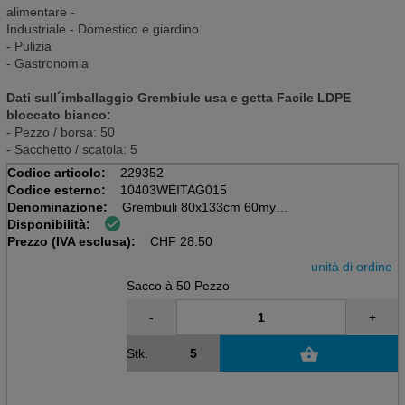
alimentare -
Industriale - Domestico e giardino
- Pulizia
- Gastronomia
Dati sull´imballaggio Grembiule usa e getta Facile LDPE
bloccato bianco:
- Pezzo / borsa: 50
- Sacchetto / scatola: 5
Codice articolo:
229352
Codice esterno:
10403WEITAG015
Denominazione:
Grembiuli 80x133cm 60my W
Disponibilità:
Sacchi da 50 pezzi
Prezzo (IVA esclusa):
PE, bianco, bloccato,
CHF
28.50
unità di ordine
Sacco à 50 Pezzo
-
+
Stk.