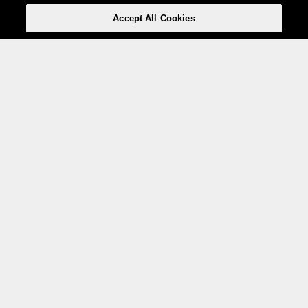
Accept All Cookies
Weita AG, Nordring 2, 4147 Aesch BL
Tel.:
+41 (0)61 706 66 00
,
info@weita.ch
Le vostre opzioni di pagamento
Social media
Certificazioni