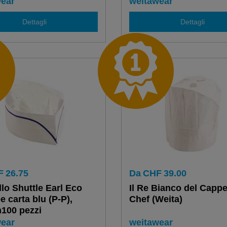
ear
weitawear
Dettagli
Dettagli
F
26.75
Da
CHF
39.00
lo Shuttle Earl Eco
Il Re Bianco del Cappe
e carta blu (P-P),
Chef (Weita)
100 pezzi
ear
weitawear