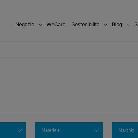
Negozio
WeCare
Sostenibilità
Blog
S
Materiale
Marchio