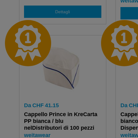
weitaw
Dettagli
Da
CHF
41.15
Da
CH
Cappello Prince in KreCarta
Cappel
PP bianca / blu
bianco
nelDistributori di 100 pezzi
Dispen
weitawear
weitaw