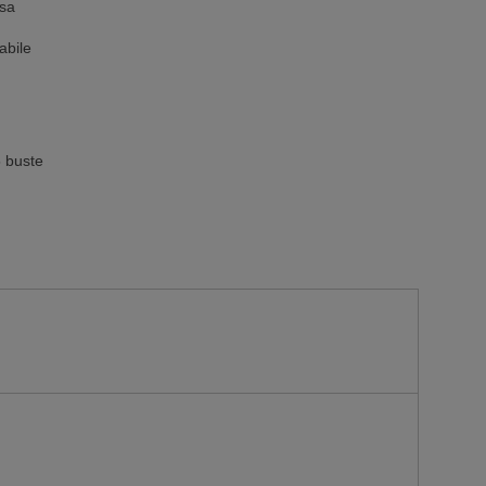
osa
abile
5 buste