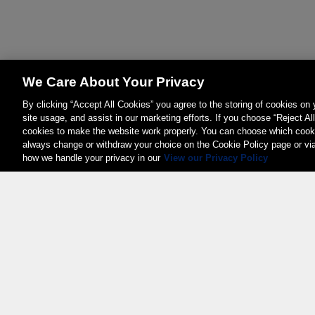
We Care About Your Privacy
By clicking “Accept All Cookies” you agree to the storing of cookies on
site usage, and assist in our marketing efforts. If you choose “Reject Al
cookies to make the website work properly. You can choose which cooki
always change or withdraw your choice on the Cookie Policy page or vi
how we handle your privacy in our
View our Privacy Policy
Weita AG, Nordring 2, 4147 Aesch BL
Tel.:
+41 (0)61 706 66 00
,
info@weita.ch