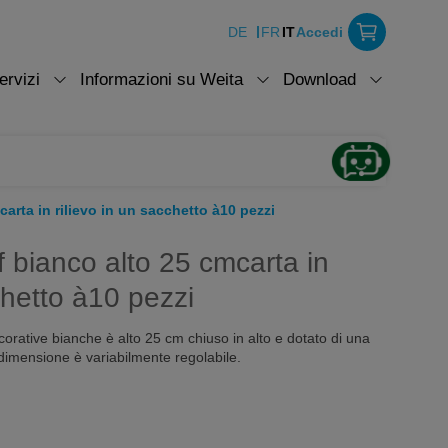
DE
FR
IT
Accedi
ervizi
Informazioni su Weita
Download
arta in rilievo in un sacchetto à10 pezzi
 bianco alto 25 cmcarta in
chetto à10 pezzi
ecorative bianche è alto 25 cm chiuso in alto e dotato di una
 dimensione è variabilmente regolabile.