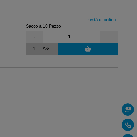
unità di ordine
Sacco à 10 Pezzo
-
+
Stk.