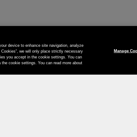
 your device to enhance site navigation, analyze
Manage Coo
l Cookies”, we will only place strictly necessary
es you accept in the cookie settings. You can
a the cookie settings. You can read more about
Le vostre opzioni di pagamento