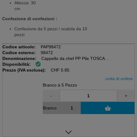
Altezza: 30
cm
Confezione di confezioni :
Confezione da 5 pezzi / scatola da 10
pezzi
Codice articolo:
PAP98472
Codice esterno:
98472
Denominazione:
Cappello da chef PP Pile TOSCANA
Disponibilità:
Pacchetto da 5 pezzi, bianco
Prezzo (IVA esclusa):
30 x 28cm, misurazione
CHF
5.85
unità di ordine
Branco à 5 Pezzo
-
+
Branco