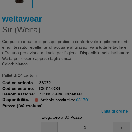
weitawear
Sir (Weita)
Cappuccio a punte copricapo pratico e confortevole in pile resistente
e non tessuto repellente all´acqua e al grasso; Va a tutte le taglie e
offre una protezione ottimale per l´igiene. Disponibile nel distributore
Weita per essere appeso taglia unica.
Colori: bianco.
Pallet di 24 cartoni.
Codice articolo:
380721
Codice esterno:
D98110OG
Denominazione:
Sir im Weita Dispenser
Disponibilità:
Schildmütze aus Vlies
Articolo sostitutivo:
631701
Grösse Standard, mit Schild
Prezzo (IVA esclusa):
unità di ordine
Erogatore à 30 Pezzo
-
+