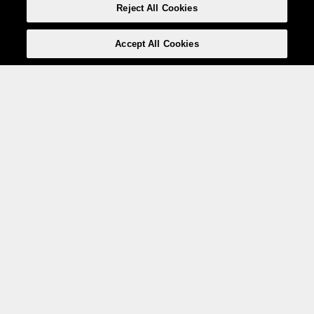
Reject All Cookies
Accept All Cookies
Weita AG, Nordring 2, 4147 Aesch BL
Tel.:
+41 (0)61 706 66 00
,
info@weita.ch
Le vostre opzioni di pagamento
Social media