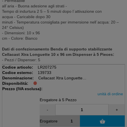
- Permeabile
all´aria - Buona adesione agli strati -
Tempo di indurtura 2 5 – 5 minuti dopo l´attivazione con
acqua - Caricabile dopo 30
minuti - Temperatura consigliata per immersione nell´acqua: 20 –
24° Celsius)
- Dimensioni: 10 x 96
cm - Colore: Bianco
Dati di confezionamento Benda di supporto stabilizzante
Cellacast Xtra Longuette 10 x 96 cm Dispenser à 5 Pieces:
- Pezzi / Dispenser: 5
Codice articolo:
LR207275
Codice esterno:
139733
Denominazione:
Cellacast Xtra Longuette
Disponibilità:
Disp à 5 pezzi
Prezzo (IVA esclusa):
10cmx96cm, non imbottito, 4 pieghe
unità di ordine
Erogatore à 5 Pezzo
-
+
Erogatore