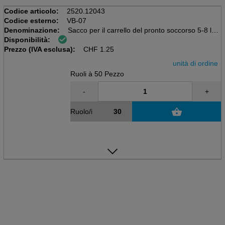
Codice articolo:
2520.12043
Codice esterno:
VB-07
Denominazione:
Sacco per il carrello del pronto soccorso 5-8 litri
Disponibilità:
Rullo di 50 pezzi, 10 milioni
Prezzo (IVA esclusa):
HPDE, 180x120 x 380mm, grigio
CHF
1.25
unità di ordine
Ruoli à 50 Pezzo
-
+
Ruolo/i