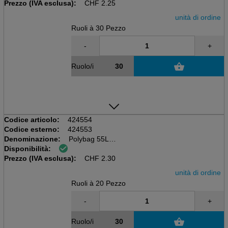
Prezzo (IVA esclusa):
540x600mm, HDPE 10my, nastro PP
CHF
2.25
unità di ordine
Ruoli à 30 Pezzo
-
+
Ruolo/i
Codice articolo:
424554
Codice esterno:
424553
Denominazione:
Polybag 55L
Disponibilità:
Rullo da 20 pezzi, trasparente
Prezzo (IVA esclusa):
600x770mm, HDPE 12my, nastro PP
CHF
2.30
unità di ordine
Ruoli à 20 Pezzo
-
+
Ruolo/i