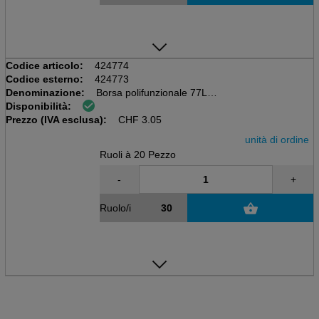
Codice articolo:
424774
Codice esterno:
424773
Denominazione:
Borsa polifunzionale 77L
Disponibilità:
Rullo da 20 pezzi, trasparente
Prezzo (IVA esclusa):
660x920mm, HDPE 12my, nastro PP
CHF
3.05
unità di ordine
Ruoli à 20 Pezzo
-
+
Ruolo/i