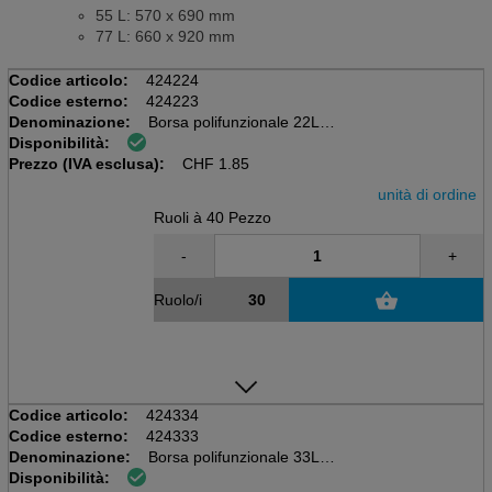
55 L: 570 x 690 mm
77 L: 660 x 920 mm
Codice articolo:
424224
Codice esterno:
424223
Denominazione:
Borsa polifunzionale 22L
Disponibilità:
Rullo da 40 pezzi, trasparente
Prezzo (IVA esclusa):
500x560mm, HDPE 9my, nastro PP
CHF
1.85
unità di ordine
Ruoli à 40 Pezzo
-
+
Ruolo/i
Codice articolo:
424334
Codice esterno:
424333
Denominazione:
Borsa polifunzionale 33L
Disponibilità:
Rullo da 30 pezzi, trasparente