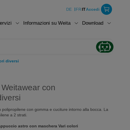
DE
FR
IT
Accedi
ervizi
Informazioni su Weita
Download
i diversi
 Weitawear con
iversi
 polipropilene con gomma e cuciture intorno alla bocca. La
lene a 2 strati.
appuccio astro con maschera Vari colori