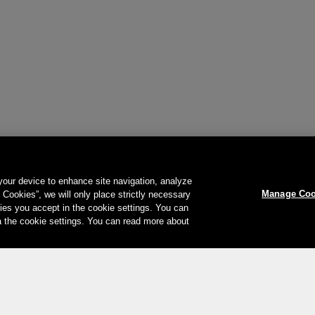
 your device to enhance site navigation, analyze
Manage Coo
l Cookies”, we will only place strictly necessary
es you accept in the cookie settings. You can
a the cookie settings. You can read more about
Le vostre opzioni di pagamento