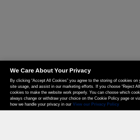
We Care About Your Privacy
By clicking “Accept All Cookies” you agree to the storing of cookies on
site usage, and assist in our marketing efforts. If you choose “Reject Al
cookies to make the website work properly. You can choose which cooki
always change or withdraw your choice on the Cookie Policy page or vi
how we handle your privacy in our
View our Privacy Policy
Weita AG, Nordring 2, 4147 Aesch BL
Tel.:
+41 (0)61 706 66 00
,
info@weita.ch