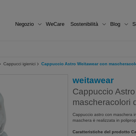
Negozio
WeCare
Sostenibilità
Blog
S
Cappucci igienici
Cappuccio Astro Weitawear con mascheracolor
weitawear
Cappuccio Astro
mascheracolori d
Cappuccio astro con maschera in
maschera è realizzata in polipropi
Caratteristiche del prodotto C