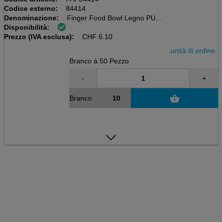
Codice esterno:
84414
Denominazione:
Finger Food Bowl Legno PURE
Disponibilità:
Pacchetto da 50 pezzi, naturali
Prezzo (IVA esclusa):
11 x 6,5cm, BARCA
CHF
6.10
unità di ordine
Branco à 50 Pezzo
-
+
Branco