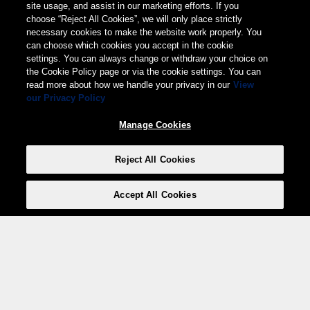
site usage, and assist in our marketing efforts. If you
choose “Reject All Cookies”, we will only place strictly
necessary cookies to make the website work properly. You
can choose which cookies you accept in the cookie
settings. You can always change or withdraw your choice on
the Cookie Policy page or via the cookie settings. You can
read more about how we handle your privacy in our
View
our Privacy Policy
Manage Cookies
Reject All Cookies
Accept All Cookies
Weita AG, Nordring 2, 4147 Aesch BL
Tel.:
+41 (0)61 706 66 00
,
info@weita.ch
Le vostre opzioni di pagamento