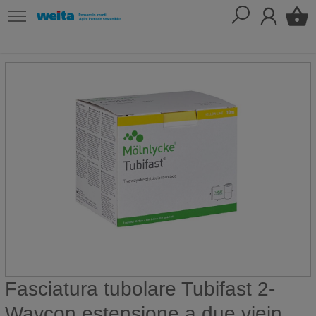
Fasciatura tubolare Tubifast 2-
Waycon estensione a due viein