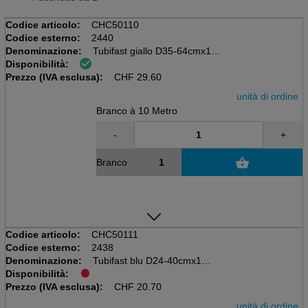
Codice articolo:
CHC50110
Codice esterno:
2440
Denominazione:
Tubifast giallo D35-64cmx10m
Disponibilità:
Pacchetto da 1 rotolo
Prezzo (IVA esclusa):
Gr. Gamba/Testa
CHF
29.60
unità di ordine
Branco à 10 Metro
-
+
Branco
Codice articolo:
CHC50111
Codice esterno:
2438
Denominazione:
Tubifast blu D24-40cmx10m
Disponibilità:
Pacchetto da 1 rotolo
Prezzo (IVA esclusa):
Kl. Gamba/Braccio
CHF
20.70
unità di ordine