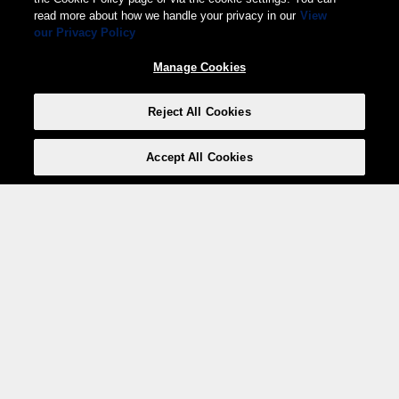
read more about how we handle your privacy in our
View
our Privacy Policy
Manage Cookies
Reject All Cookies
Accept All Cookies
Weita AG, Nordring 2, 4147 Aesch BL
Tel.:
+41 (0)61 706 66 00
,
info@weita.ch
Le vostre opzioni di pagamento
Social media