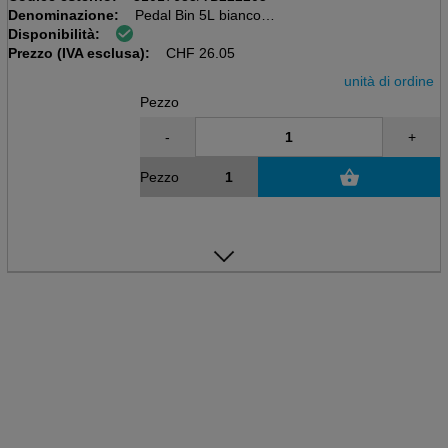
Denominazione:
Pedal Bin 5L bianco
Disponibilità:
D203mm, W245mm, L200mm, H284mm
Prezzo (IVA esclusa):
con secchio interno
CHF
26.05
unità di ordine
Pezzo
-
+
Pezzo