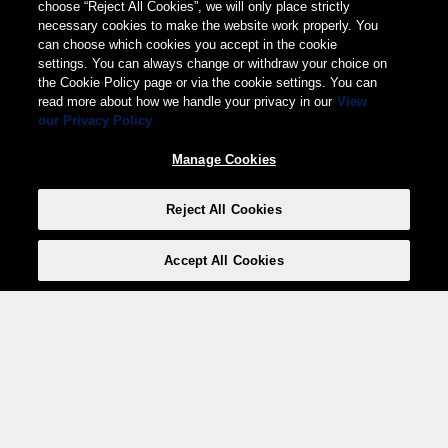
choose “Reject All Cookies”, we will only place strictly
necessary cookies to make the website work properly. You
can choose which cookies you accept in the cookie
settings. You can always change or withdraw your choice on
the Cookie Policy page or via the cookie settings. You can
read more about how we handle your privacy in our
View
our Privacy Policy
Manage Cookies
Reject All Cookies
Accept All Cookies
Weita AG, Nordring 2, 4147 Aesch BL
Tel.:
+41 (0)61 706 66 00
,
info@weita.ch
Le vostre opzioni di pagamento