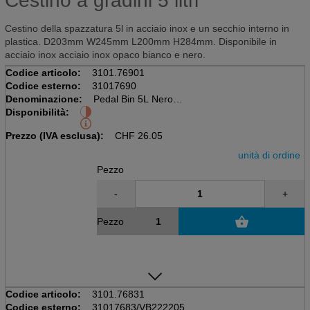
Cestino a gradini 5 litri
Cestino della spazzatura 5l in acciaio inox e un secchio interno in
plastica. D203mm W245mm L200mm H284mm. Disponibile in
acciaio inox acciaio inox opaco bianco e nero.
Codice articolo:
3101.76901
Codice esterno:
31017690
Denominazione:
Pedal Bin 5L Nero
Disponibilità:
D203mm, W245mm, L200mm, H284mm
con secchio interno, seta opaca
Prezzo (IVA esclusa):
CHF
26.05
unità di ordine
Pezzo
-
+
Pezzo
Codice articolo:
3101.76831
Codice esterno:
31017683/VB222205