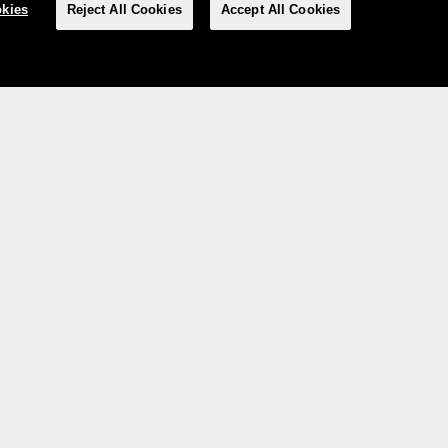
kies
Reject All Cookies
Accept All Cookies
Social media
Imprimere
TERMINI
Privacy
Manage Cookies