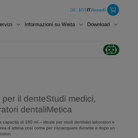
DE
FR
IT
Accedi
ervizi
Informazioni su Weita
Download
 per il denteStudi medici,
ratori dentaliMetica
 capacità di 180 ml – ideale per studi dentistici laboratori e
´area d´attesa così come per risciacquare durante e dopo un
colori.