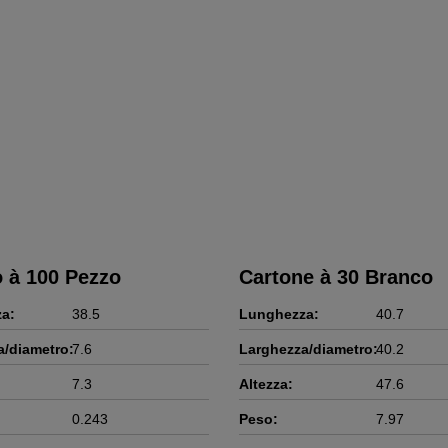
 à 100 Pezzo
Cartone à 30 Branco
a:
38.5
Lunghezza:
40.7
a/diametro:
7.6
Larghezza/diametro:
40.2
7.3
Altezza:
47.6
0.243
Peso:
7.97