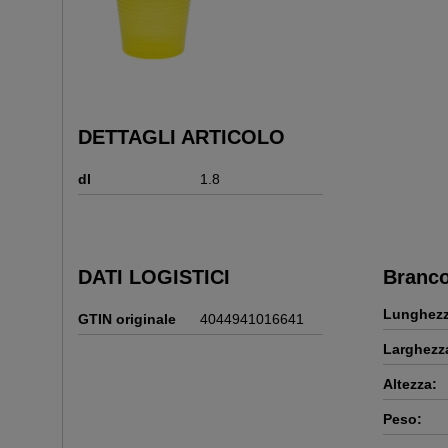
DETTAGLI ARTICOLO
dl
1.8
DATI LOGISTICI
Branco
Lunghezz
GTIN originale
4044941016641
Larghezz
Altezza:
Peso: