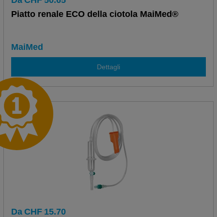
Da
CHF
50.65
Piatto renale ECO della ciotola MaiMed®
MaiMed
Dettagli
Da
CHF
15.70