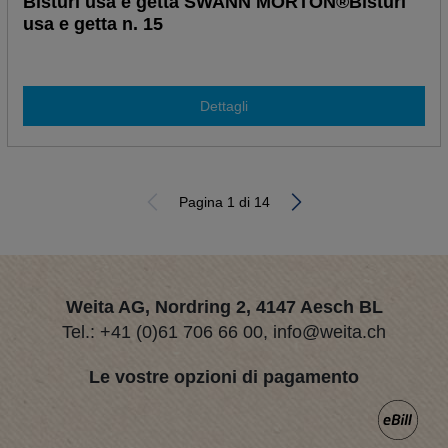
Bisturi usa e getta SWANN MORTON®Bisturi
usa e getta n. 15
Dettagli
Pagina 1 di 14
Weita AG, Nordring 2, 4147 Aesch BL
Tel.:
+41 (0)61 706 66 00
,
info@weita.ch
Le vostre opzioni di pagamento