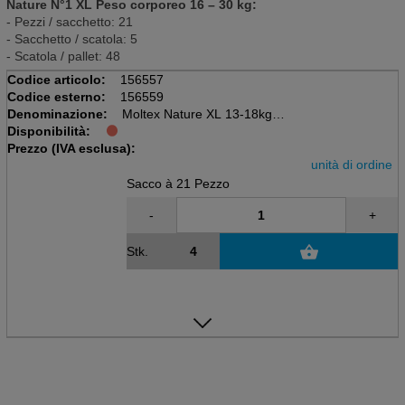
Nature N°1 XL Peso corporeo 16 – 30 kg:
- Pezzi / sacchetto: 21
- Sacchetto / scatola: 5
- Scatola / pallet: 48
Codice articolo:
156557
Codice esterno:
156559
Denominazione:
Moltex Nature XL 13-18kg
Disponibilità:
Sacchi da 21 pezzi.
Prezzo (IVA esclusa):
Pannolini per bambini sostenibili
unità di ordine
Sacco à 21 Pezzo
-
+
Stk.