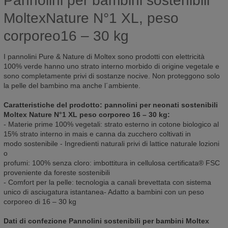
Pannolini per bambini sostenibili
MoltexNature N°1 XL, peso
corporeo16 – 30 kg
I pannolini Pure & Nature di Moltex sono prodotti con elettricità
100% verde hanno uno strato interno morbido di origine vegetale e
sono completamente privi di sostanze nocive. Non proteggono solo
la pelle del bambino ma anche l´ambiente.
Caratteristiche del prodotto: pannolini per neonati sostenibili
Moltex Nature N°1 XL peso corporeo 16 – 30 kg:
- Materie prime 100% vegetali: strato esterno in cotone biologico al
15% strato interno in mais e canna da zucchero coltivati in
modo sostenibile - Ingredienti naturali privi di lattice naturale lozioni
o
profumi: 100% senza cloro: imbottitura in cellulosa certificata® FSC
proveniente da foreste sostenibili
- Comfort per la pelle: tecnologia a canali brevettata con sistema
unico di asciugatura istantanea- Adatto a bambini con un peso
corporeo di 16 – 30 kg
Dati di confezione Pannolini sostenibili per bambini Moltex