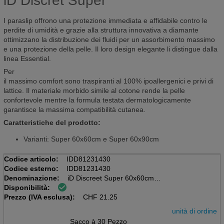
iD Discret Super
I paraslip offrono una protezione immediata e affidabile contro le
perdite di umidità e grazie alla struttura innovativa a diamante
ottimizzano la distribuzione dei fluidi per un assorbimento massimo
e una protezione della pelle. Il loro design elegante li distingue dalla
linea Essential.
Per
il massimo comfort sono traspiranti al 100% ipoallergenici e privi di
lattice. Il materiale morbido simile al cotone rende la pelle
confortevole mentre la formula testata dermatologicamente
garantisce la massima compatibilità cutanea.
Caratteristiche del prodotto:
Varianti: Super 60x60cm e Super 60x90cm
Codice articolo:
IDD81231430
Codice esterno:
IDD81231430
Denominazione:
iD Discreet Super 60x60cm
Disponibilità:
Sacchetto da 30 pezzi, verde, 935ml
Prezzo (IVA esclusa):
Sottopad
CHF
21.25
unità di ordine
Sacco à 30 Pezzo