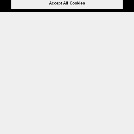
Accept All Cookies
Weita AG, Nordring 2, 4147 Aesch BL
Tel.:
+41 (0)61 706 66 00
,
info@weita.ch
Le vostre opzioni di pagamento
Social media
Certificazioni