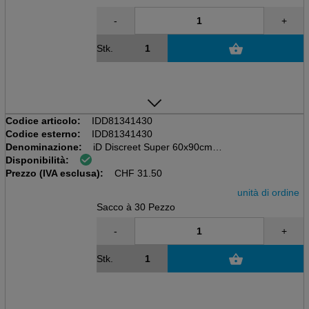
-
+
Stk.
Codice articolo:
IDD81341430
Codice esterno:
IDD81341430
Denominazione:
iD Discreet Super 60x90cm
Disponibilità:
Sacchetto da 30 pezzi, verde, 1485ml
Prezzo (IVA esclusa):
Sottopad
CHF
31.50
unità di ordine
Sacco à 30 Pezzo
-
+
Stk.