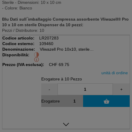
Sterile - Dimensioni: 10 x 10 cm
- Colore: Bianco
Blu Dati sull´imballaggio Compressa assorbente Vliwazell® Pro
10 x 10 cm sterile Dispenser da 10 pezzi:
Pezzi / Distributore: 10
Codice articolo:
LR207283
Codice esterno:
109460
Denominazione:
Vliwazell Pro 10x10, sterile
Disponibilità:
Disp à 10 pezzi
Compressione assorbente con SAP
Prezzo (IVA esclusa):
CHF
69.75
unità di ordine
Erogatore à 10 Pezzo
-
+
Erogatore