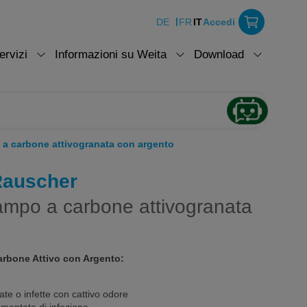
DE
FR
IT
Accedi
ervizi
Informazioni su Weita
Download
 a carbone attivogranata con argento
Rauscher
ampo a carbone attivogranata
rbone Attivo con Argento:
ate o infette con cattivo odore