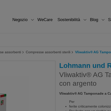
Negozio
WeCare
Sostenibilità
Blog
S
e assorbenti
Compresse assorbenti sterili
Vliwaktiv® AG Tampo
Lohmann und 
Vliwaktiv® AG T
con argento
Vliwaktiv® AG Tamponade a Ca
Per
ferite criticamente colonizz