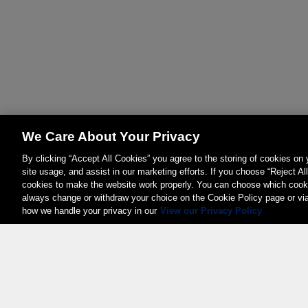
We Care About Your Privacy
By clicking “Accept All Cookies” you agree to the storing of cookies on
site usage, and assist in our marketing efforts. If you choose “Reject Al
cookies to make the website work properly. You can choose which cooki
always change or withdraw your choice on the Cookie Policy page or vi
how we handle your privacy in our
View our Privacy Policy
Weita AG, Nordring 2, 4147 Aesch BL
Tel.:
+41 (0)61 706 66 00
,
info@weita.ch