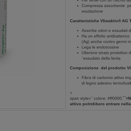
Per ferite con un rischio a
Compressa assorbente: per 
esudazione
Caratteristiche Vliwaktiv® AG
Assorbe odori e essudati de
Ha un effetto antibatterico
(Ag) anche contro germi m
Lega le endotossine
Ulteriore strato protettivo
´essudato della ferita
Composizione del prodotto Vl
Fibra di carbonio attivo im
di legno adesivo termofusib
<
span style=´´colore: #ff0000;
´´>N
attivo potrebbero entrare nella 