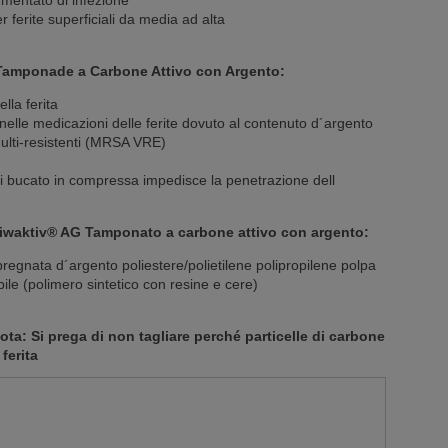
umentato di infezione
ferite superficiali da media ad alta
 Tamponade a Carbone Attivo con Argento:
lla ferita
 nelle medicazioni delle ferite dovuto al contenuto d´argento
ulti-resistenti (MRSA VRE)
 di bucato in compressa impedisce la penetrazione dell
iwaktiv® AG Tamponato a carbone attivo con argento:
pregnata d´argento poliestere/polietilene polipropilene polpa
ile (polimero sintetico con resine e cere)
ota: Si prega di non tagliare perché particelle di carbone
ferita