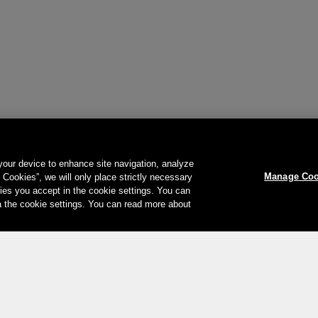
 your device to enhance site navigation, analyze
Manage Coo
l Cookies”, we will only place strictly necessary
es you accept in the cookie settings. You can
a the cookie settings. You can read more about
Le vostre opzioni di pagamento