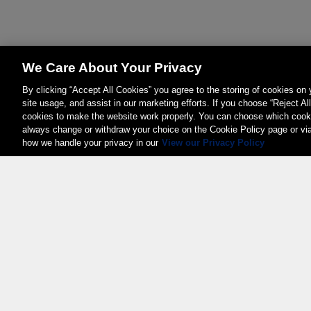
We Care About Your Privacy
By clicking “Accept All Cookies” you agree to the storing of cookies on
site usage, and assist in our marketing efforts. If you choose “Reject Al
cookies to make the website work properly. You can choose which cooki
always change or withdraw your choice on the Cookie Policy page or vi
how we handle your privacy in our
View our Privacy Policy
Weita AG, Nordring 2, 4147 Aesch BL
Tel.:
+41 (0)61 706 66 00
,
info@weita.ch
Certificazioni