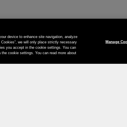
 your device to enhance site navigation, analyze
Manage Coo
l Cookies”, we will only place strictly necessary
es you accept in the cookie settings. You can
a the cookie settings. You can read more about
Le vostre opzioni di pagamento