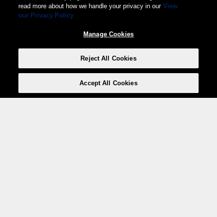
read more about how we handle your privacy in our
View
our Privacy Policy
Manage Cookies
Reject All Cookies
Accept All Cookies
Weita AG, Nordring 2, 4147 Aesch BL
Tel.:
+41 (0)61 706 66 00
,
info@weita.ch
Le vostre opzioni di pagamento
Social media