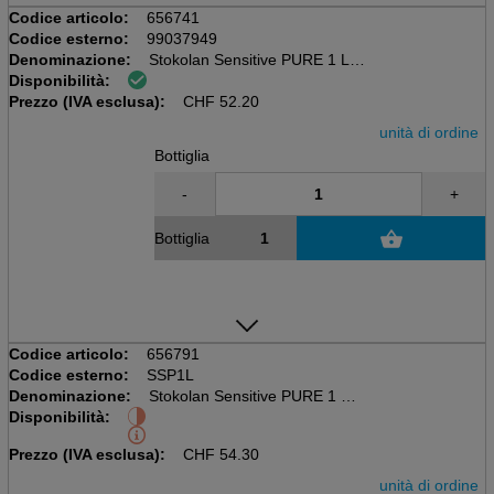
Codice articolo:
656741
Codice esterno:
99037949
Denominazione:
Stokolan Sensitive PURE 1 L
Disponibilità:
Lozione, senza profumo
Prezzo (IVA esclusa):
1L, Soft Bottle, Cura della Pelle
CHF
52.20
unità di ordine
Bottiglia
-
+
Bottiglia
Codice articolo:
656791
Codice esterno:
SSP1L
Denominazione:
Stokolan Sensitive PURE 1 L
Disponibilità:
Lozione, senza profumo
1L, Cartuccia, Cura della Pelle
Prezzo (IVA esclusa):
CHF
54.30
unità di ordine