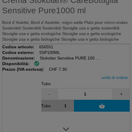
Crema Stokolan® CareBottiglia
Sensitive Pure1000 ml
Bord d´Asiette; Bord d´Assiette; migro welle Plats pour micro-ondes
Sostenibili Sostenibili Sostenibili Stoviglie usa e getta sostenibili
Stoviglie usa e getta ecologiche Stoviglie usa e getta ecologiche
Stoviglie usa e getta biologiche Stoviglie usa e getta biologiche
Codice articolo:
656551
Codice esterno:
SSP100ML
Denominazione:
Stokolan Sensitive PURE 100 ml
Disponibilità:
Lozione, senza profumo
Prezzo (IVA esclusa):
100ml, tubo, cura della pelle
CHF
7.30
unità di ordine
Tubo
-
+
Tubo