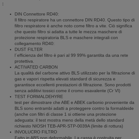
:
DIN Connettore RD40:
Il filtro respiratore ha un connettore DIN RD40. Questo tipo di
filtro respiratore è anche noto come filtro a vite. Ciò significa
che questo filtro si adatta a tutte le mezza maschere di
protezione respiratoria BLS e maschere integrali con
collegamento RD40:
DUST FILTER
l´efficienza del filtro è pari al 99 99% garantita da una rete
protettiva.
ACTIVATED CARBON
La qualità del carbone attivo BLS utilizzato per la filtrazione di
gas e vapori rispetta elevati standard di sicurezza e
garantisce eccellenti prestazioni di filtrazione. Sono prodotti
senza additivi tossici come il cromo esavalente (Cr VI)
TEST FORMALDEHYRE
test per dimostrare che ABE e ABEK carbonio proveniente da
BLS sono entrambi adatti a proteggere contro la formaldeide
(anche con filtri di classe 1 si ottiene una protezione
adeguata: il test mostra meno della metà dello standard
richiesto NIOSH TEB-APR-STP-0039A (limite di rottura)
INVOLUCRO FILTRO
Fatto in ABS non deformabile. La cassa è costruita per