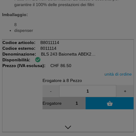
garantire il 100% delle prestazioni dei filtri
Imballaggio:
8
dispenser
Codice articolo:
B8011114
Codice esterno:
8011114
Denominazione:
BLS 243 Baionetta ABEK2
Disponibilità:
Distributori di 8 pezzi
Prezzo (IVA esclusa):
Collegamento con la baionetta del filtro a gas
CHF
86.50
unità di ordine
Erogatore à 8 Pezzo
-
+
Erogatore