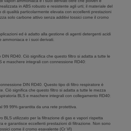
di vapori ammoniaca e i suoi derivati oltre che polveri e
 realizzata in ABS robusto e resistente agli urti; il materiale del
vo di qualità particolarmente elevata con eccellenti prestazioni
ilizza solo carbone attivo senza additivi tossici come il cromo
plicazioni ed è adatto alla gestione di agenti detergenti acidi
 ammoniaca e i suoi derivati.
DIN RD40. Ciò significa che questo filtro si adatta a tutte le
S e maschere integrali con connessione RD40:
a connessione DIN RD40. Questo tipo di filtro respiratore è
e. Ciò significa che questo filtro si adatta a tutte le mezza
spiratoria BLS e maschere integrali con collegamento RD40:
ri al 99 99% garantita da una rete protettiva.
o BLS utilizzato per la filtrazione di gas e vapori rispetta
za e garantisce eccellenti prestazioni di filtrazione. Non sono
tossici come il cromo esavalente (Cr VI)