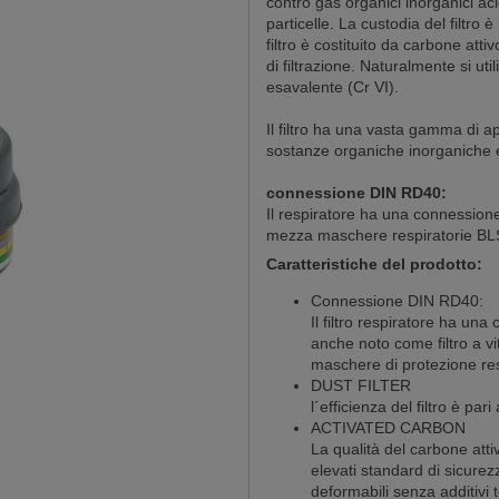
contro gas organici inorganici aci
particelle. La custodia del filtro è
filtro è costituito da carbone atti
di filtrazione. Naturalmente si ut
esavalente (Cr VI).
Il filtro ha una vasta gamma di ap
sostanze organiche inorganiche e
connessione DIN RD40:
Il respiratore ha una connessione 
mezza maschere respiratorie BL
Caratteristiche del prodotto:
Connessione DIN RD40:
Il filtro respiratore ha un
anche noto come filtro a vit
maschere di protezione re
DUST FILTER
l´efficienza del filtro è pa
ACTIVATED CARBON
La qualità del carbone attiv
elevati standard di sicurez
deformabili senza additivi 