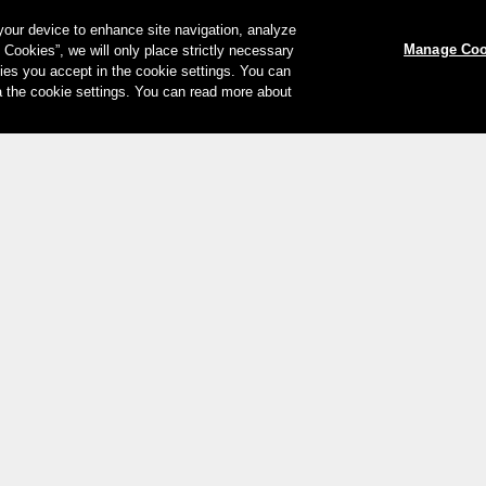
 your device to enhance site navigation, analyze
Manage Coo
l Cookies”, we will only place strictly necessary
es you accept in the cookie settings. You can
a the cookie settings. You can read more about
Le vostre opzioni di pagamento