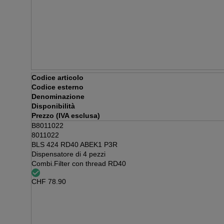
Codice articolo
Codice esterno
Denominazione
Disponibilità
Prezzo (IVA esclusa)
B8011022
8011022
BLS 424 RD40 ABEK1 P3R
Dispensatore di 4 pezzi
Combi.Filter con thread RD40
CHF
78.90