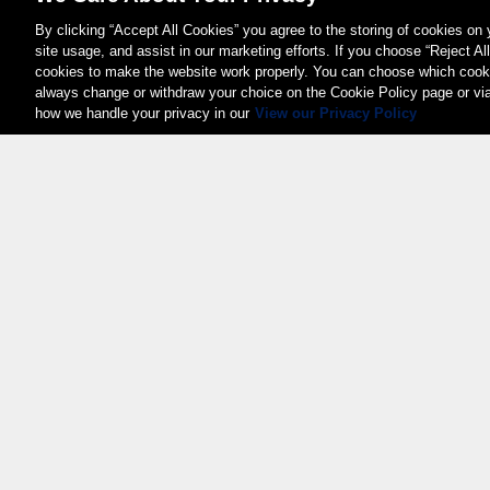
By clicking “Accept All Cookies” you agree to the storing of cookies on
site usage, and assist in our marketing efforts. If you choose “Reject Al
cookies to make the website work properly. You can choose which cooki
always change or withdraw your choice on the Cookie Policy page or vi
how we handle your privacy in our
View our Privacy Policy
Weita AG, Nordring 2, 4147 Aesch BL
Tel.:
+41 (0)61 706 66 00
,
info@weita.ch
Certificazioni