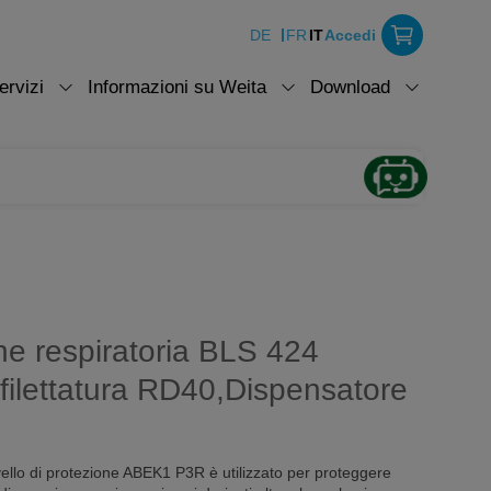
DE
FR
IT
Accedi
ervizi
Informazioni su Weita
Download
one respiratoria BLS 424
lettatura RD40,Dispensatore
ivello di protezione ABEK1 P3R è utilizzato per proteggere