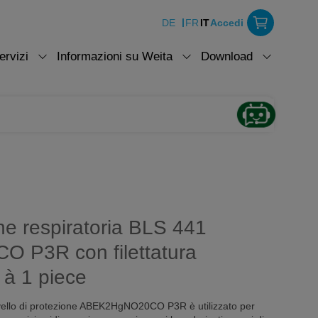
DE
FR
IT
Accedi
ervizi
Informazioni su Weita
Download
one respiratoria BLS 441
P3R con filettatura
à 1 piece
livello di protezione ABEK2HgNO20CO P3R è utilizzato per