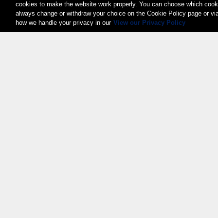
cookies to make the website work properly. You can choose which cooki
always change or withdraw your choice on the Cookie Policy page or vi
how we handle your privacy in our
View our Privacy Policy
Weita AG, Nordring 2, 4147 Aesch BL
Tel.:
+41 (0)61 706 66 00
,
info@weita.ch
Certificazioni
© 2026 Weita AG