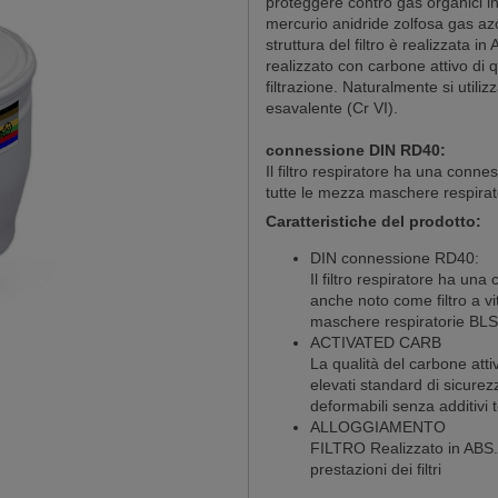
proteggere contro gas organici in
mercurio anidride zolfosa gas azo
struttura del filtro è realizzata in
realizzato con carbone attivo di q
filtrazione. Naturalmente si utili
esavalente (Cr VI).
connessione DIN RD40:
Il filtro respiratore ha una conne
tutte le mezza maschere respira
Caratteristiche del prodotto:
DIN connessione RD40:
Il filtro respiratore ha un
anche noto come filtro a vi
maschere respiratorie BLS
ACTIVATED CARB
La qualità del carbone attiv
elevati standard di sicurez
deformabili senza additivi 
ALLOGGIAMENTO
FILTRO Realizzato in ABS. 
prestazioni dei filtri