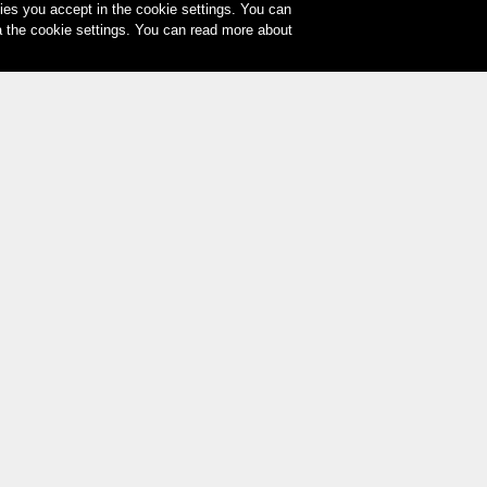
es you accept in the cookie settings. You can
a the cookie settings. You can read more about
Le vostre opzioni di pagamento