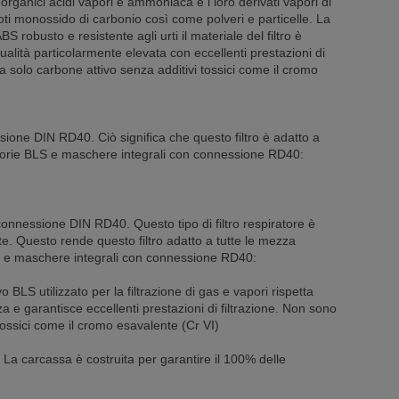
organici acidi vapori e ammoniaca e i loro derivati vapori di
ti monossido di carbonio così come polveri e particelle. La
 ABS robusto e resistente agli urti il materiale del filtro è
ualità particolarmente elevata con eccellenti prestazioni di
zza solo carbone attivo senza additivi tossici come il cromo
ssione DIN RD40. Ciò significa che questo filtro è adatto a
torie BLS e maschere integrali con connessione RD40:
a connessione DIN RD40. Questo tipo di filtro respiratore è
te. Questo rende questo filtro adatto a tutte le mezza
 e maschere integrali con connessione RD40:
o BLS utilizzato per la filtrazione di gas e vapori rispetta
za e garantisce eccellenti prestazioni di filtrazione. Non sono
tossici come il cromo esavalente (Cr VI)
La carcassa è costruita per garantire il 100% delle