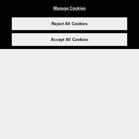
Manage Cookies
Reject All Cookies
Accept All Cookies
Weita AG, Nordring 2, 4147 Aesch BL
Tel.:
+41 (0)61 706 66 00
,
info@weita.ch
Le vostre opzioni di pagamento
Social media