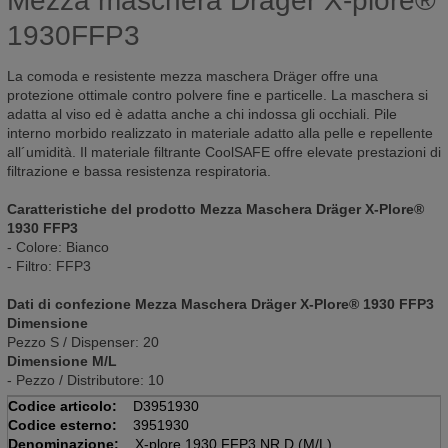
Mezza maschera Dräger X-plore®
1930FFP3
La comoda e resistente mezza maschera Dräger offre una
protezione ottimale contro polvere fine e particelle. La maschera si
adatta al viso ed è adatta anche a chi indossa gli occhiali. Pile
interno morbido realizzato in materiale adatto alla pelle e repellente
all´umidità. Il materiale filtrante CoolSAFE offre elevate prestazioni di
filtrazione e bassa resistenza respiratoria.
Caratteristiche del prodotto Mezza Maschera Dräger X-Plore®
1930 FFP3
- Colore: Bianco
- Filtro: FFP3
Dati di confezione Mezza Maschera Dräger X-Plore® 1930 FFP3
Dimensione
Pezzo S / Dispenser: 20
Dimensione M/L
- Pezzo / Distributore: 10
Codice articolo:
D3951930
Codice esterno:
3951930
Denominazione:
X-plore 1930 FFP3 NR D (M/L)