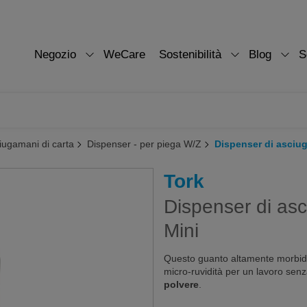
Negozio
WeCare
Sostenibilità
Blog
S
iugamani di carta
Dispenser - per piega W/Z
Dispenser di asciu
Tork
Dispenser di as
Mini
Questo guanto altamente morbido c
micro-ruvidità per un lavoro senz
polvere
.