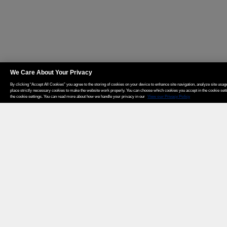
We Care About Your Privacy
By clicking “Accept All Cookies” you agree to the storing of cookies on your device to enhance site navigation, analyze site usage
place strictly necessary cookies to make the website work properly. You can choose which cookies you accept in the cookie set
the cookie settings. You can read more about how we handle your privacy in our
View our Privacy Policy
Weita AG, Nordring 2, 4147 Aesch BL
Tel.:
+41 (0)61 706 66 00
,
info@weita.ch
Certificazioni