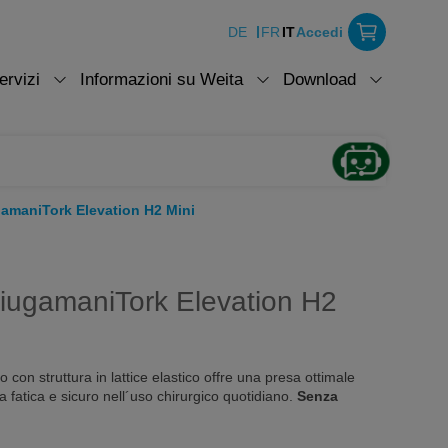
DE
FR
IT
Accedi
ervizi
Informazioni su Weita
Download
gamaniTork Elevation H2 Mini
ciugamaniTork Elevation H2
on struttura in lattice elastico offre una presa ottimale
a fatica e sicuro nell´uso chirurgico quotidiano.
Senza