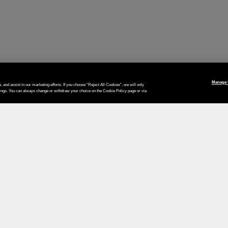
Manage 
, and assist in our marketing efforts. If you choose “Reject All Cookies”, we will only
tings. You can always change or withdraw your choice on the Cookie Policy page or via
Le vostre opzioni di pagamento