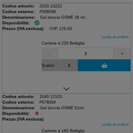
Codice articolo:
2020.10222
Codice esterno:
P39BSM
Denominazione:
Gel doccia OSMÈ 38 ml
Disponibilità:
Scatola da 220 bottiglie, Ecocert
Prezzo (IVA esclusa):
Cosmetici naturali e biologici
CHF
125.50
unità di ordine
Cartone à 220 Bottiglia
-
+
Scato/i
Codice articolo:
2040.12103
Codice esterno:
P57BSM
Denominazione:
Gel doccia OSMÈ 51ml
Disponibilità:
Scatola da 165 bottiglie, 51ml
Prezzo (IVA esclusa):
unità di ordine
Cartone à 165 Bottiglia