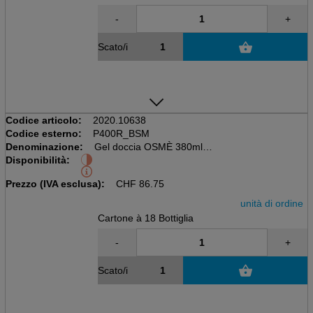
-
+
Scato/i
Codice articolo:
2020.10638
Codice esterno:
P400R_BSM
Denominazione:
Gel doccia OSMÈ 380ml
Disponibilità:
Scatola da 18 bottiglie, Ecocert
Pompa sigillata
Prezzo (IVA esclusa):
CHF
86.75
unità di ordine
Cartone à 18 Bottiglia
-
+
Scato/i