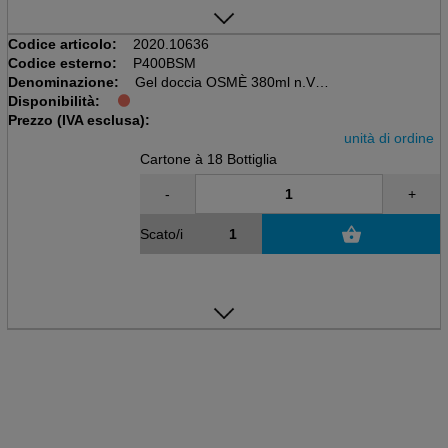
Codice articolo:
2020.10636
Codice esterno:
P400BSM
Denominazione:
Gel doccia OSMÈ 380ml n.V.
Disponibilità:
Scatola da 18 bottiglie, Ecocert
Prezzo (IVA esclusa):
Pompa non sigillata
unità di ordine
Cartone à 18 Bottiglia
-
+
Scato/i