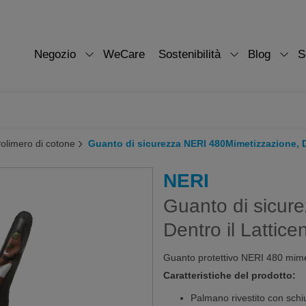
Negozio
WeCare
Sostenibilità
Blog
S
olimero di cotone
Guanto di sicurezza NERI 480Mimetizzazione, D
NERI
Guanto di sicur
Dentro il Lattice
Guanto protettivo NERI 480 mimeti
Caratteristiche del prodotto:
Palmano rivestito con schiu