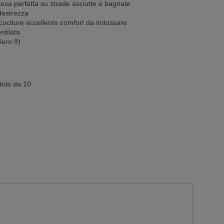
resa perfetta su strade asciutte e bagnate
e destrezza
citure eccellente comfort da indossare
ntilata
iero 9)
tola da 10