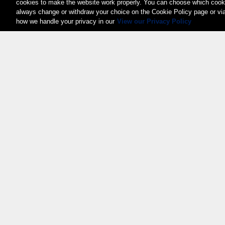
cookies to make the website work properly. You can choose which cooki
always change or withdraw your choice on the Cookie Policy page or vi
how we handle your privacy in our
View our Privacy Policy
Weita AG, Nordring 2, 4147 Aesch BL
Tel.:
+41 (0)61 706 66 00
,
info@weita.ch
Certificazioni
© 2026 Weita AG