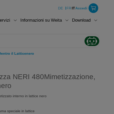
DE
FR
IT
Accedi
ervizi
Informazioni su Weita
Download
entro il Latticenero
ezza NERI 480Mimetizzazione,
nero
zzato interno in lattice nero
ma speciale in lattice