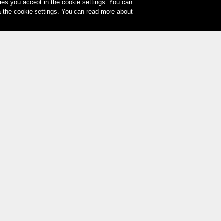
es you accept in the cookie settings. You can
a the cookie settings. You can read more about
Le vostre opzioni di pagamento