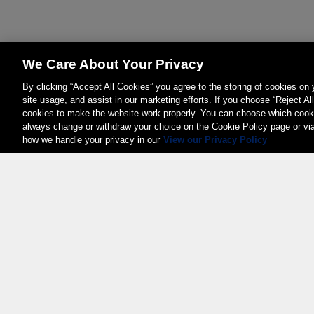
We Care About Your Privacy
By clicking “Accept All Cookies” you agree to the storing of cookies on
site usage, and assist in our marketing efforts. If you choose “Reject Al
cookies to make the website work properly. You can choose which cooki
always change or withdraw your choice on the Cookie Policy page or vi
how we handle your privacy in our
View our Privacy Policy
Weita AG, Nordring 2, 4147 Aesch BL
Tel.:
+41 (0)61 706 66 00
,
info@weita.ch
Certificazioni