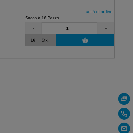
unità di ordine
Sacco à 16 Pezzo
-
+
Stk.