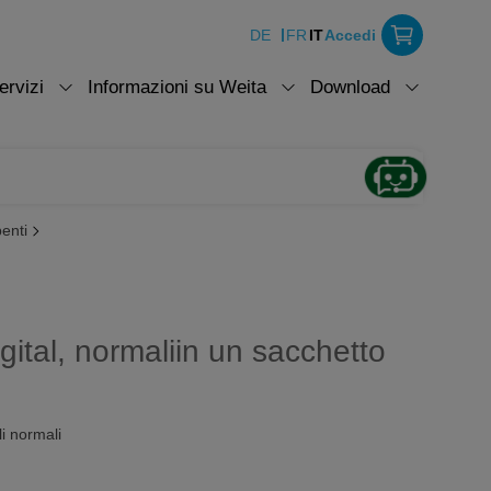
DE
FR
IT
Accedi
ervizi
Informazioni su Weita
Download
benti
tal, normaliin un sacchetto
i normali