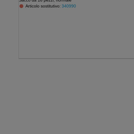
Sacco da 16 pezzi, normale
Articolo sostitutivo:
340990