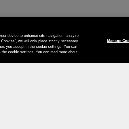
 your device to enhance site navigation, analyze
Manage Coo
l Cookies”, we will only place strictly necessary
es you accept in the cookie settings. You can
a the cookie settings. You can read more about
Le vostre opzioni di pagamento