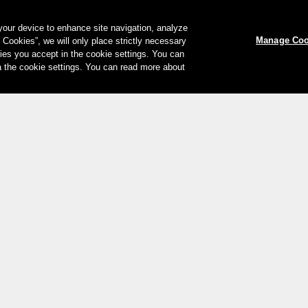
 your device to enhance site navigation, analyze
Manage Coo
l Cookies”, we will only place strictly necessary
es you accept in the cookie settings. You can
a the cookie settings. You can read more about
Le vostre opzioni di pagamento