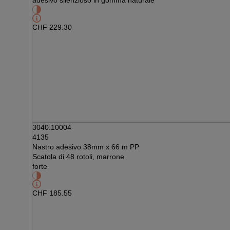
adesivo silenzioso in gomma naturale
CHF
229.30
3040.10004
4135
Nastro adesivo 38mm x 66 m PP
Scatola di 48 rotoli, marrone
forte
CHF
185.55