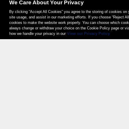
We Care About Your Privacy
By clicking “Accept All Cookies” you agree to the storing of cookies on
site usage, and assist in our marketing efforts. If you choose “Reject Al
cookies to make the website work properly. You can choose which cooki
always change or withdraw your choice on the Cookie Policy page or vi
how we handle your privacy in our
View our Privacy Policy
Weita AG, Nordring 2, 4147 Aesch BL
Tel.:
+41 (0)61 706 66 00
,
info@weita.ch
Certificazioni