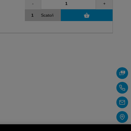
-
+
Scato/i