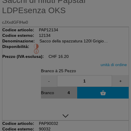
Sacchi di rifiuti Papstar
LDPEsenza OKS
cJXxdGFlHw0
Codice articolo:
PAP12134
Codice esterno:
12134
Denominazione:
Sacco della spazzatura 120l Grigio
Disponibilità:
Pacchetto da 25 pezzi, senza chiusura
700 x 1100mm, LDPE 60my
Prezzo (IVA esclusa):
CHF
16.20
unità di ordine
Branco à 25 Pezzo
-
+
Branco
Codice articolo:
PAP90032
Codice esterno:
90032