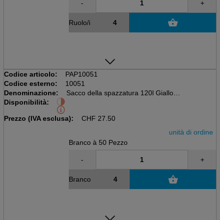
-
+
Ruolo/i
Codice articolo:
PAP10051
Codice esterno:
10051
Denominazione:
Sacco della spazzatura 120l Giallo
Disponibilità:
Pacchetto da 50 pezzi, senza chiusura
700 x 1100mm, LDPE 43my
Prezzo (IVA esclusa):
CHF
27.50
unità di ordine
Branco à 50 Pezzo
-
+
Branco