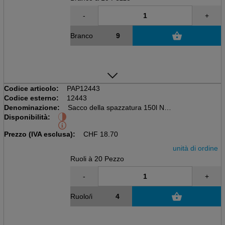
-
+
Branco
Codice articolo:
PAP12443
Codice esterno:
12443
Denominazione:
Sacco della spazzatura 150l Nero
Disponibilità:
Rullo da 20 pezzi, senza chiusura
700 x 1500mm, LDPE 60my
Prezzo (IVA esclusa):
CHF
18.70
unità di ordine
Ruoli à 20 Pezzo
-
+
Ruolo/i