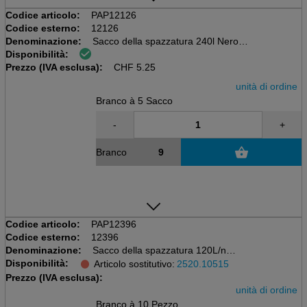
Codice articolo:
PAP12126
Codice esterno:
12126
Denominazione:
Sacco della spazzatura 240l Nero
Disponibilità:
Pacchetto da 5 pezzi, senza chiusura
Prezzo (IVA esclusa):
1000 x 1250mm, LDPE 60my
CHF
5.25
unità di ordine
Branco à 5 Sacco
-
+
Branco
Codice articolo:
PAP12396
Codice esterno:
12396
Denominazione:
Sacco della spazzatura 120L/nero
Disponibilità:
Pacchetto da 10 chiusura
Articolo sostitutivo:
2520.10515
800x1100mm, LDPE 40μ
Prezzo (IVA esclusa):
unità di ordine
Branco à 10 Pezzo