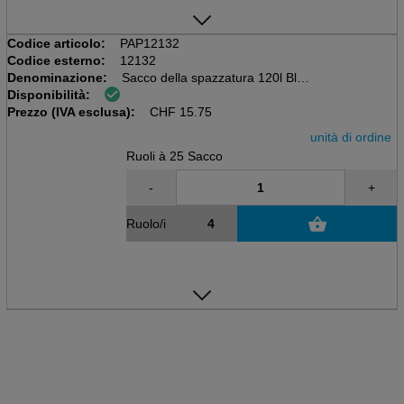
Codice articolo:
PAP12132
Codice esterno:
12132
Denominazione:
Sacco della spazzatura 120l Blu
Disponibilità:
Rullo da 25 pezzi, senza chiusura
Prezzo (IVA esclusa):
700 x 1100mm, LDPE 60my
CHF
15.75
unità di ordine
Ruoli à 25 Sacco
-
+
Ruolo/i