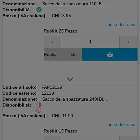
Denominazione:
Sacco della spazzatura 110l Blu
Disponibilità:
Rullo da 25 pezzi, senza chiusura
Prezzo (IVA esclusa):
110 x 70cm, LDPE (recy), 35my
CHF
3.95
unità di ordine
Ruoli à 25 Pezzo
-
+
Ruolo/i
Codice articolo:
PAP12129
Codice esterno:
12129
Denominazione:
Sacco della spazzatura 240l Blu
Disponibilità:
Rullo da 15 pezzi, senza chiusura
125 x 110cm, LDPE 60my
Prezzo (IVA esclusa):
CHF
11.90
unità di ordine
Ruoli à 15 Pezzo