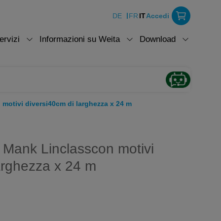
DE
FR
IT
Accedi
ervizi
Informazioni su Weita
Download
motivi diversi40cm di larghezza x 24 m
 Mank Linclasscon motivi
arghezza x 24 m