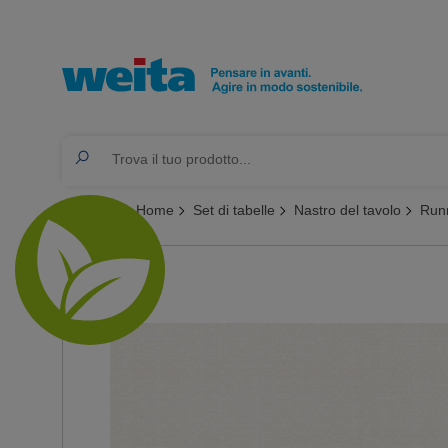
Ti trovi qui:
Home
Set di tabelle
Nastro del tavolo
Runn