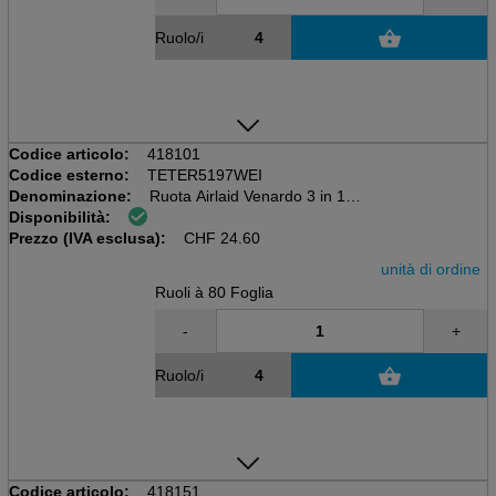
Ruolo/i
Codice articolo:
418101
Codice esterno:
TETER5197WEI
Denominazione:
Ruota Airlaid Venardo 3 in 1
Disponibilità:
rosso, 40 x 30 cm, 24 metri correnti
Prezzo (IVA esclusa):
80 coupon, 55 g/m2
CHF
24.60
unità di ordine
Ruoli à 80 Foglia
-
+
Ruolo/i
Codice articolo:
418151