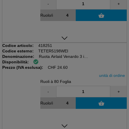
-
+
Ruolo/i
Codice articolo:
418251
Codice esterno:
TETER5198WEI
Denominazione:
Ruota Airlaid Venardo 3 in 1
Disponibilità:
blu, 40 x 30 cm, 24 m
Prezzo (IVA esclusa):
80 coupon, 55 g/m2
CHF
24.60
unità di ordine
Ruoli à 80 Foglia
-
+
Ruolo/i