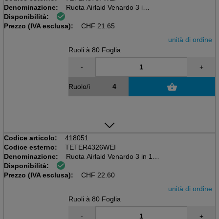
Denominazione:
Ruota Airlaid Venardo 3 in 1
Disponibilità:
bianco, 40 x 30 cm, 24 m
Prezzo (IVA esclusa):
80 coupon, 55 g/m2
CHF
21.65
unità di ordine
Ruoli à 80 Foglia
-
+
Ruolo/i
Codice articolo:
418051
Codice esterno:
TETER4326WEI
Denominazione:
Ruota Airlaid Venardo 3 in 1
Disponibilità:
champagne, 40 x 30 cm, 24 m
Prezzo (IVA esclusa):
80 coupon, 55 g/m2
CHF
22.60
unità di ordine
Ruoli à 80 Foglia
-
+