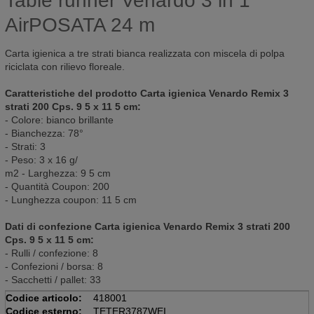
Table runner Venardo 3 in 1
AirPOSATA 24 m
Carta igienica a tre strati bianca realizzata con miscela di polpa
riciclata con rilievo floreale.
Caratteristiche del prodotto Carta igienica Venardo Remix 3
strati 200 Cps. 9 5 x 11 5 cm:
- Colore: bianco brillante
- Bianchezza: 78°
- Strati: 3
- Peso: 3 x 16 g/
m2 - Larghezza: 9 5 cm
- Quantità Coupon: 200
- Lunghezza coupon: 11 5 cm
Dati di confezione Carta igienica Venardo Remix 3 strati 200
Cps. 9 5 x 11 5 cm:
- Rulli / confezione: 8
- Confezioni / borsa: 8
- Sacchetti / pallet: 33
Codice articolo:
418001
Codice esterno:
TETER3787WEI