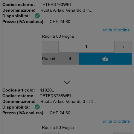
Codice esterno:
TETER3790WEI
Denominazione:
Ruota Airlaid Venardo 3 in 1
Disponibilità:
Bordeaux, 40 x 30 cm, 24 m
Prezzo (IVA esclusa):
80 coupon, 55 g/m2
CHF
24.60
unità di ordine
Ruoli à 80 Foglia
-
+
Ruolo/i
Codice articolo:
418201
Codice esterno:
TETER3788WEI
Denominazione:
Ruota Airlaid Venardo 3 in 1
Disponibilità:
nero, 40 x 30 cm, 24 metri correnti
Prezzo (IVA esclusa):
80 coupon, 55 g/m2
CHF
24.60
unità di ordine
Ruoli à 80 Foglia