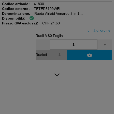
Codice articolo:
418301
Codice esterno:
TETER5199WEI
Denominazione:
Ruota Airlaid Venardo 3 in 1
Disponibilità:
Kiwi, 40 x 30 cm, 24 metri di corsa
Prezzo (IVA esclusa):
80 coupon, 55 g/m2
CHF
24.60
unità di ordine
Ruoli à 80 Foglia
-
+
Ruolo/i