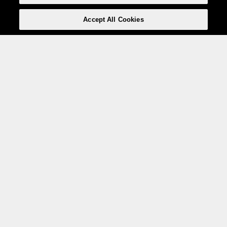
Accept All Cookies
Weita AG, Nordring 2, 4147 Aesch BL
Tel.:
+41 (0)61 706 66 00
,
info@weita.ch
Le vostre opzioni di pagamento
Social media
Certificazioni