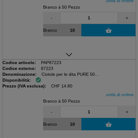
unità di ordine
Branco à 50 Pezzo
-
+
Branco
Codice articolo:
PAP87223
Codice esterno:
87223
Denominazione:
Ciotole per le dita PURE 50ml
Disponibilità:
Pacchetto da 50 pezzi, bambù
Prezzo (IVA esclusa):
D 8,5cm
CHF
14.80
unità di ordine
Branco à 50 Pezzo
-
+
Branco