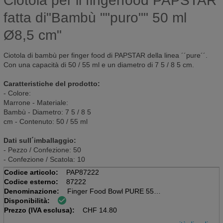
Ciotola per il fingerfood PAPSTAR
fatta di"Bambù ""puro"" 50 ml
Ø8,5 cm"
Ciotola di bambù per finger food di PAPSTAR della linea ´´pure´´.
Con una capacità di 50 / 55 ml e un diametro di 7 5 / 8 5 cm.
Caratteristiche del prodotto:
- Colore:
Marrone - Materiale:
Bambù - Diametro: 7 5 / 8 5
cm - Contenuto: 50 / 55 ml
Dati sull´imballaggio:
- Pezzo / Confezione: 50
- Confezione / Scatola: 10
Codice articolo:
PAP87222
Codice esterno:
87222
Denominazione:
Finger Food Bowl PURE 55ml
Disponibilità:
Pacchetto da 50 pezzi, bambù
Prezzo (IVA esclusa):
D 7,5cm
CHF
14.80