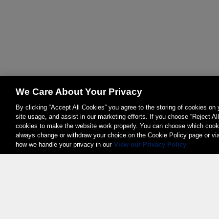
We Care About Your Privacy
By clicking “Accept All Cookies” you agree to the storing of cookies on
site usage, and assist in our marketing efforts. If you choose “Reject Al
cookies to make the website work properly. You can choose which cooki
always change or withdraw your choice on the Cookie Policy page or vi
how we handle your privacy in our
View our Privacy Policy
Weita AG, Nordring 2, 4147 Aesch BL
Tel.:
+41 (0)61 706 66 00
,
info@weita.ch