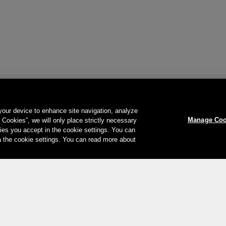
 your device to enhance site navigation, analyze
Manage Coo
l Cookies”, we will only place strictly necessary
es you accept in the cookie settings. You can
a the cookie settings. You can read more about
Le vostre opzioni di pagamento