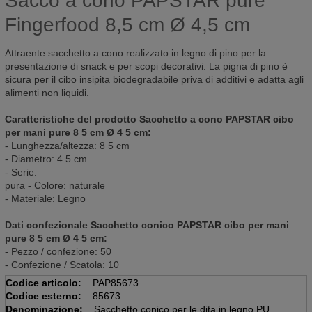
Sacco a cono PAPSTAR pure
Fingerfood 8,5 cm Ø 4,5 cm
Attraente sacchetto a cono realizzato in legno di pino per la
presentazione di snack e per scopi decorativi. La pigna di pino è
sicura per il cibo insipita biodegradabile priva di additivi e adatta agli
alimenti non liquidi.
Caratteristiche del prodotto Sacchetto a cono PAPSTAR cibo
per mani pure 8 5 cm Ø 4 5 cm:
- Lunghezza/altezza: 8 5 cm
- Diametro: 4 5 cm
- Serie:
pura - Colore: naturale
- Materiale: Legno
Dati confezionale Sacchetto conico PAPSTAR cibo per mani
pure 8 5 cm Ø 4 5 cm:
- Pezzo / confezione: 50
- Confezione / Scatola: 10
Codice articolo:
PAP85673
Codice esterno:
85673
Denominazione:
Sacchetto conico per le dita in legno PURE