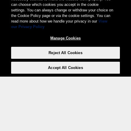
can choose which cookies you accept in the cookie
settings. You can always change or withdraw your choice on
the Cookie Policy page or via the cookie settings. You can
read more about how we handle your privacy in our
View
our Privacy Policy
Manage Cookies
Reject All Cookies
Accept All Cookies
Weita AG, Nordring 2, 4147 Aesch BL
Tel.:
+41 (0)61 706 66 00
,
info@weita.ch
Le vostre opzioni di pagamento