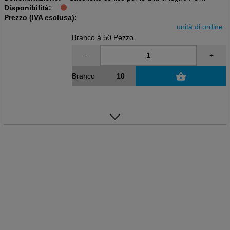
Disponibilità:
Pacchetto da 50 pezzi, naturali
Prezzo (IVA esclusa):
D 4,5cm, H 8,5cm
unità di ordine
Branco à 50 Pezzo
-
+
Branco