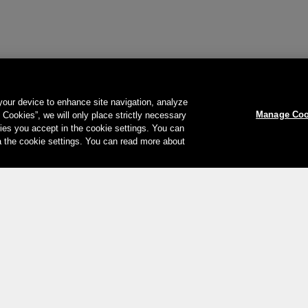
 your device to enhance site navigation, analyze
Manage Coo
l Cookies”, we will only place strictly necessary
es you accept in the cookie settings. You can
a the cookie settings. You can read more about
Le vostre opzioni di pagamento