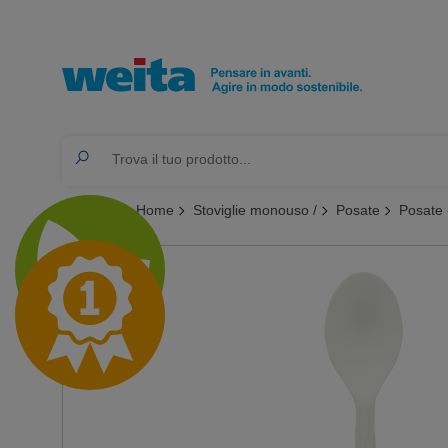
Ti trovi qui:
Home
Stoviglie monouso /
Posate
Posate 