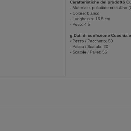
Caratteristiche del prodotto 
- Materiale: poliattide cristallino
- Colore: bianco
- Lunghezza: 16 5 cm
- Peso: 4 5
g Dati di confezione Cucchiai
- Pezzo / Pacchetto: 50
- Pacco / Scatola: 20
- Scatole / Pallet: 55