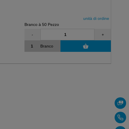
unità di ordine
Branco à 50 Pezzo
-
+
Branco