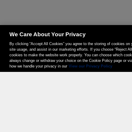
We Care About Your Privacy
By clicking “Accept All Cookies” you agree to the storing of cookies on
site usage, and assist in our marketing efforts. If you choose “Reject Al
cookies to make the website work properly. You can choose which cooki
always change or withdraw your choice on the Cookie Policy page or vi
how we handle your privacy in our
View our Privacy Policy
Weita AG, Nordring 2, 4147 Aesch BL
Tel.:
+41 (0)61 706 66 00
,
info@weita.ch