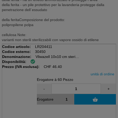
della ferita - un pile protettivo per la lavanderia protegge dalla
penetrazione dell´essudato
della feritaComposizione del prodotto:
polipropilene polpa
cellulosa Note:
varianti non sterili sterilizzabili con vapore ossido di etilene
Codice articolo:
LR204411
Codice esterno:
30450
Denominazione:
Vliwazell 10x10 cm sterile
Disponibilità:
60 pezzi / dispenser
Prezzo (IVA esclusa):
Compressione assorbente
CHF
46.40
unità di ordine
Erogatore à 60 Pezzo
-
+
Erogatore