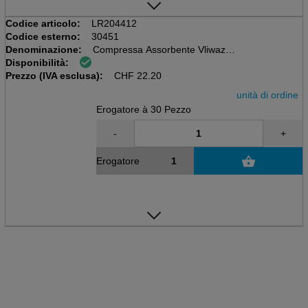
Codice articolo:
LR204412
Codice esterno:
30451
Denominazione:
Compressa Assorbente Vliwazell
Disponibilità:
30 pezzi / dispenser
Prezzo (IVA esclusa):
10x20cm, sterile
CHF
22.20
unità di ordine
Erogatore à 30 Pezzo
-
+
Erogatore