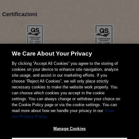
Certificazioni
We Care About Your Privacy
By clicking “Accept All Cookies” you agree to the storing of
cookies on your device to enhance site navigation, analyze
site usage, and assist in our marketing efforts. If you
choose “Reject All Cookies”, we will only place strictly
necessary cookies to make the website work properly. You
can choose which cookies you accept in the cookie
settings. You can always change or withdraw your choice on
the Cookie Policy page or via the cookie settings. You can
read more about how we handle your privacy in our
View
our Privacy Policy
© 2026 Weita AG
Manage Cookies
Imprimere
TERMINI
Privacy