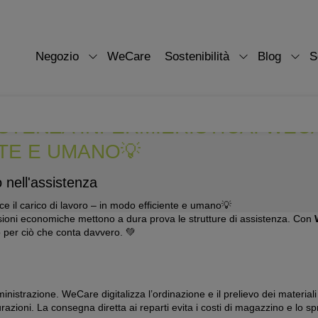
Negozio
WeCare
Sostenibilità
Blog
S
SISTENZA INFERMIERISTICA: WE
NTE E UMANO💡
nell'assistenza
essioni economiche mettono a dura prova le strutture di assistenza. Con
o per ciò che conta davvero. 💚
ministrazione. WeCare digitalizza l’ordinazione e il prelievo dei materia
urazioni. La consegna diretta ai reparti evita i costi di magazzino e lo s