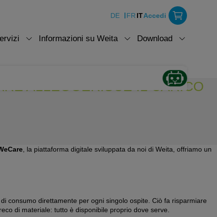
DE
FR
IT
Accedi
ervizi
Informazioni su Weita
Download
CARE ALLEGGERISCE IL CARICO
WeCare
, la piattaforma digitale sviluppata da noi di Weita, offriamo un
li di consumo direttamente per ogni singolo ospite. Ciò fa risparmiare
preco di materiale: tutto è disponibile proprio dove serve.