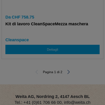
Da
CHF
758.75
Kit di lavoro CleanSpaceMezza maschera
Cleanspace
Dettagli
Pagina 1 di 2
Weita AG, Nordring 2, 4147 Aesch BL
Tel.:
+41 (0)61 706 66 00
,
info@weita.ch