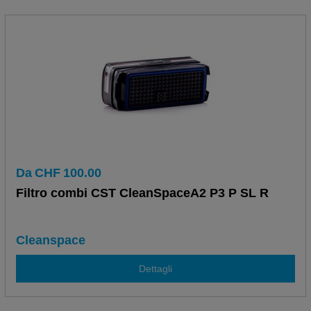
Da
CHF
100.00
Filtro combi CST CleanSpaceA2 P3 P SL R
Cleanspace
Dettagli