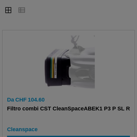
Da
CHF
104.60
Filtro combi CST CleanSpaceABEK1 P3 P SL R
Cleanspace