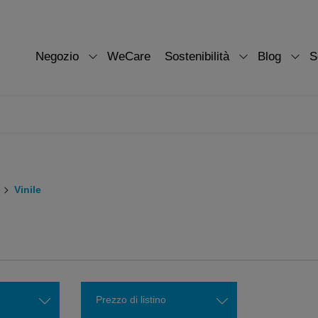
Negozio
WeCare
Sostenibilità
Blog
S
e
Vinile
Prezzo di listino