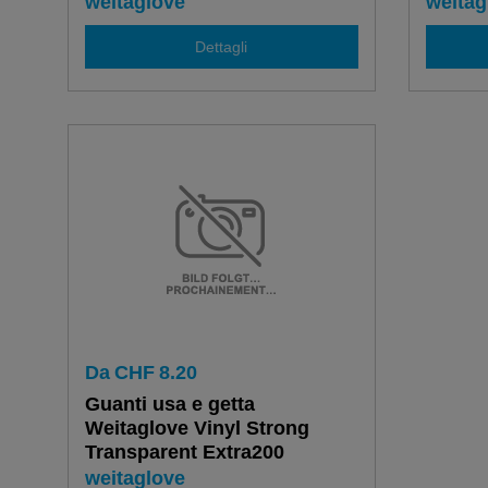
weitaglove
weitag
Dettagli
Da
CHF
8.20
Guanti usa e getta
Weitaglove Vinyl Strong
Transparent Extra200
weitaglove