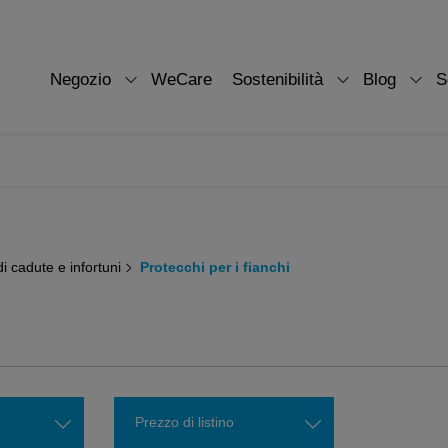
Negozio
WeCare
Sostenibilità
Blog
S
i cadute e infortuni
Protecchi per i fianchi
Prezzo di listino