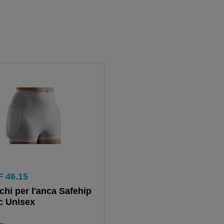
F
46.15
chi per l'anca Safehip
c Unisex