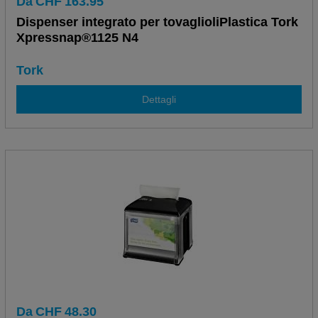
Da
CHF
163.95
Dispenser integrato per tovaglioliPlastica Tork
Xpressnap®1125 N4
Tork
Dettagli
Da
CHF
48.30