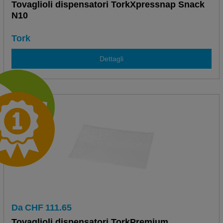
Tovaglioli dispensatori TorkXpressnap Snack
N10
Tork
Dettagli
Da
CHF
111.65
Tovaglioli dispensatori TorkPremium