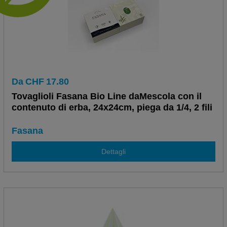
Da
CHF
17.80
Tovaglioli Fasana Bio Line daMescola con il
contenuto di erba, 24x24cm, piega da 1/4, 2 fili
Fasana
Dettagli