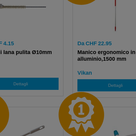
F
4.15
Da
CHF
22.95
di lana pulita Ø10mm
Manico ergonomico in
alluminio,1500 mm
Vikan
Dettagli
Dettagli