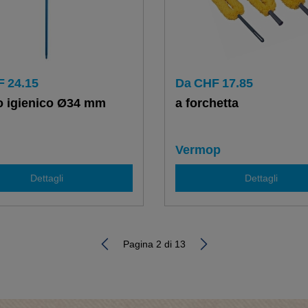
F
24.15
Da
CHF
17.85
o igienico Ø34 mm
a forchetta
Vermop
Dettagli
Dettagli
Pagina 2 di 13