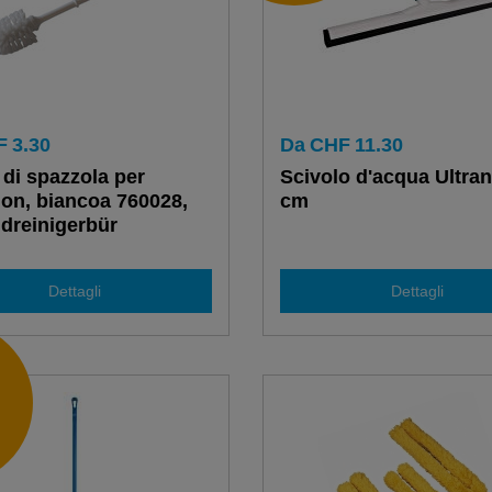
F
3.30
Da
CHF
11.30
di spazzola per
Scivolo d'acqua Ultran
n, biancoa 760028,
cm
dreinigerbür
Dettagli
Dettagli