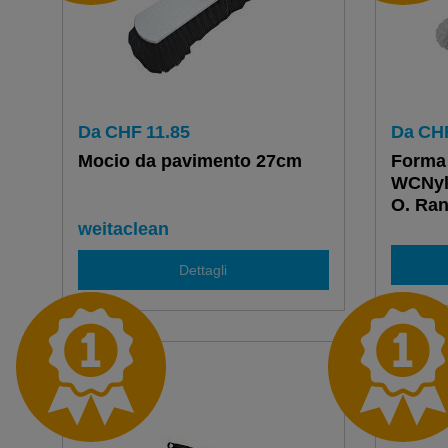
Da
CHF
11.85
Da
CH
Mocio da pavimento 27cm
Forma 
WCNylo
O. Ran
weitaclean
Dettagli