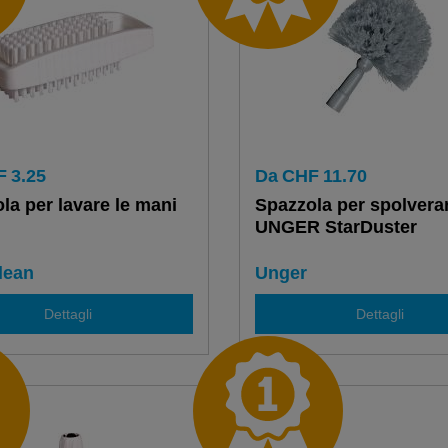
F
3.25
Da
CHF
11.70
la per lavare le mani
Spazzola per spolvera
UNGER StarDuster
lean
Unger
Dettagli
Dettagli