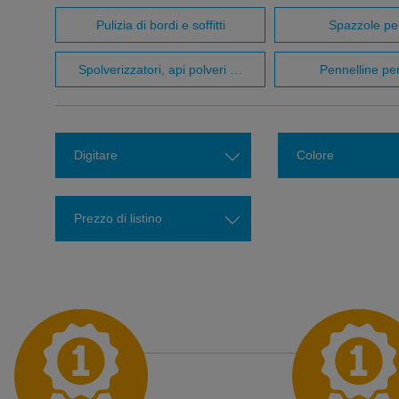
Pulizia di bordi e soffitti
Spazzole pe
Spolverizzatori, api polveri e heesSpazzole IzBody
Pennelline pe
Digitare
Colore
Prezzo di listino