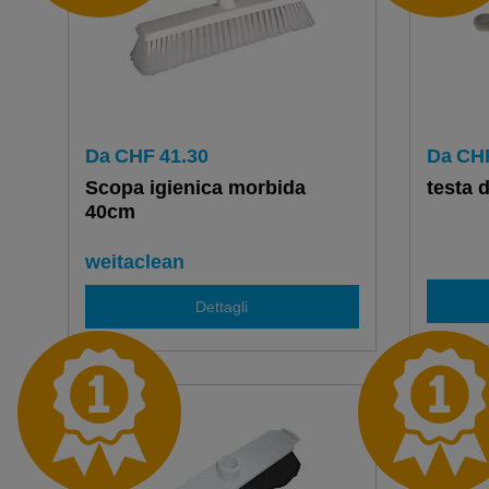
Da
CHF
41.30
Da
CH
Scopa igienica morbida
testa 
40cm
weitaclean
Dettagli