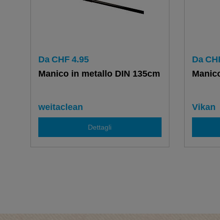
Da
CHF
4.95
Da
CH
Manico in metallo DIN 135cm
Manic
weitaclean
Vikan
Dettagli