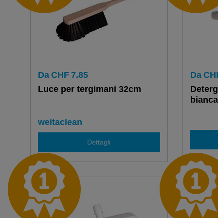
Da
CHF
7.85
Da
CH
Luce per tergimani 32cm
Deterg
bianc
weitaclean
Dettagli