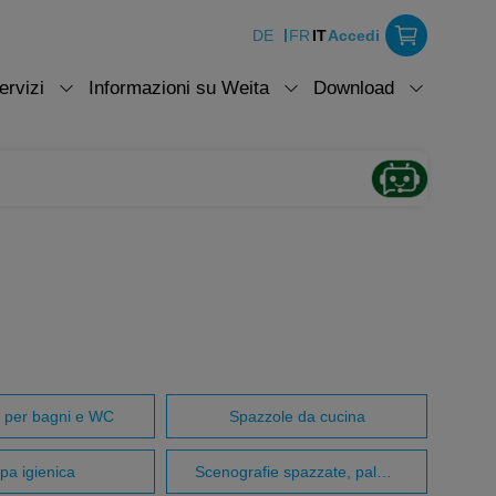
DE
FR
IT
Accedi
ervizi
Informazioni su Weita
Download
 per bagni e WC
Spazzole da cucina
pa igienica
Scenografie spazzate, palettee tergicristalli