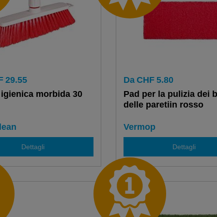
F
29.55
Da
CHF
5.80
igienica morbida 30
Pad per la pulizia dei 
delle paretiin rosso
lean
Vermop
Dettagli
Dettagli