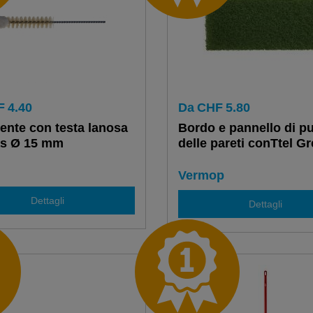
F
4.40
Da
CHF
5.80
ente con testa lanosa
Bordo e pannello di pu
as Ø 15 mm
delle pareti conTtel G
Vermop
Dettagli
Dettagli