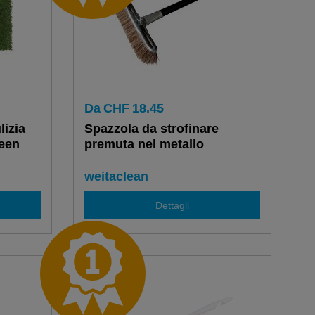
Da
CHF
18.45
lizia
Spazzola da strofinare
reen
premuta nel metallo
weitaclean
Dettagli