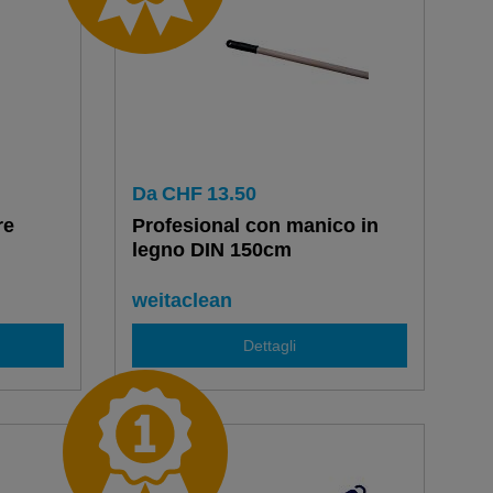
Da
CHF
13.50
re
Profesional con manico in
legno DIN 150cm
weitaclean
Dettagli