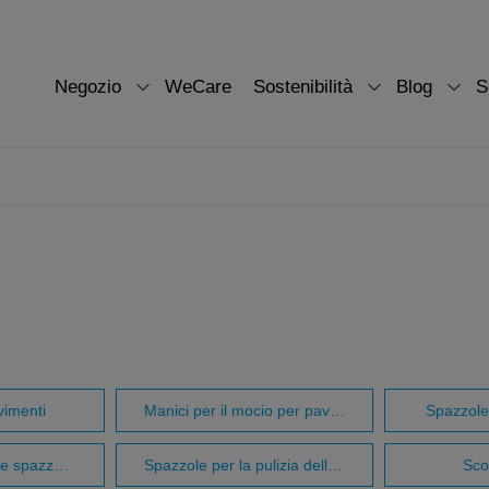
Negozio
WeCare
Sostenibilità
Blog
S
vimenti
Manici per il mocio per pavimenti, SchruScopa igienica e soffiatore per polvereEnen
Spazzole
Spazzole a mano e spazzole a mano
Spazzole per la pulizia delle mani
Sco