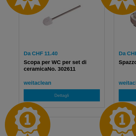
Da
CHF
11.40
Da
CH
Scopa per WC per set di
Spazzo
ceramicaNo. 302611
weitaclean
weitac
Dettagli