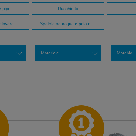
r pipe
Raschietto
r lavare
Spatola ad acqua e pala da pavimentoLui
Materiale
Marchio