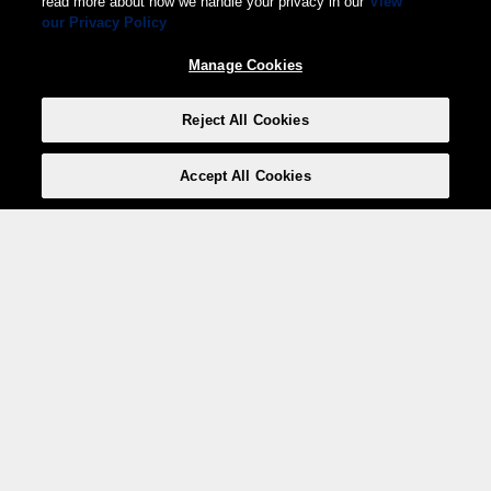
read more about how we handle your privacy in our
View
our Privacy Policy
Manage Cookies
Reject All Cookies
Accept All Cookies
Weita AG, Nordring 2, 4147 Aesch BL
Tel.:
+41 (0)61 706 66 00
,
info@weita.ch
Le vostre opzioni di pagamento
Social media