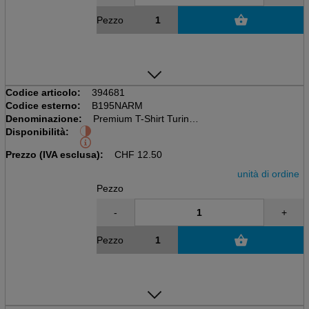
Pezzo
Codice articolo:
394681
Codice esterno:
B195NARM
Denominazione:
Premium T-Shirt Turin M
Disponibilità:
Marina militare
Cotone 100% Premium
Prezzo (IVA esclusa):
CHF
12.50
unità di ordine
Pezzo
-
+
Pezzo