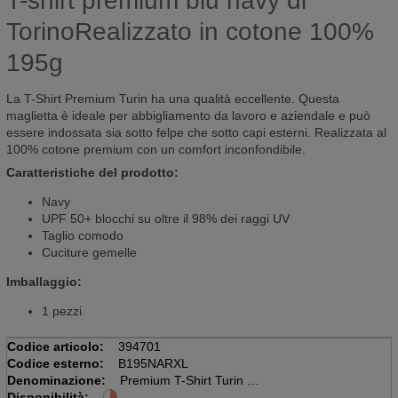
T-shirt premium blu navy di
TorinoRealizzato in cotone 100%
195g
La T-Shirt Premium Turin ha una qualità eccellente. Questa
maglietta è ideale per abbigliamento da lavoro e aziendale e può
essere indossata sia sotto felpe che sotto capi esterni. Realizzata al
100% cotone premium con un comfort inconfondibile.
Caratteristiche del prodotto:
Navy
UPF 50+ blocchi su oltre il 98% dei raggi UV
Taglio comodo
Cuciture gemelle
Imballaggio:
1 pezzi
Codice articolo:
394701
Codice esterno:
B195NARXL
Denominazione:
Premium T-Shirt Turin XL
Disponibilità:
Marina militare