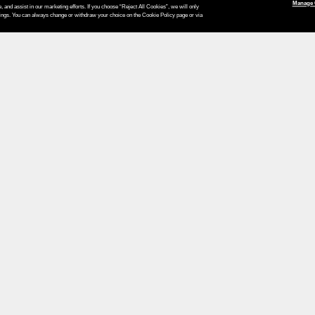
Manage 
, and assist in our marketing efforts. If you choose “Reject All Cookies”, we will only
tings. You can always change or withdraw your choice on the Cookie Policy page or via
Le vostre opzioni di pagamento