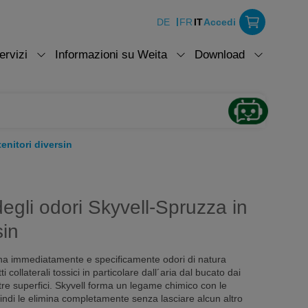
DE
FR
IT
Accedi
ervizi
Informazioni su Weita
Download
enitori diversin
degli odori Skyvell-Spruzza in
sin
ina immediatamente e specificamente odori di natura
 collaterali tossici in particolare dall´aria dal bucato dai
altre superfici. Skyvell forma un legame chimico con le
ndi le elimina completamente senza lasciare alcun altro