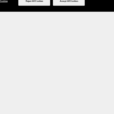
Cookies
Reject All Cookies
Accept All Cookies
Social media
Imprimere
TERMINI
Privacy
Manage Cookies