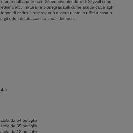
profumo dell´aria fresca. Gli smuoventi odore di Skyvell sono
redienti attivi naturali e biodegradabili come acqua calce aghi
e legno di cedro. Lo spray può essere usato in uffici a casa o
o gli odori di tabacco e animali domestici.
abili
atola da 54 bottiglie
atola da 35 bottiglie
atola da 12 bottiglie