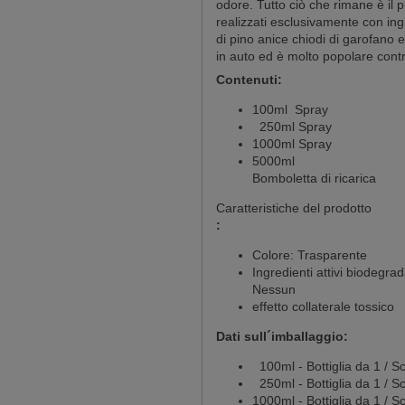
odore. Tutto ciò che rimane è il 
realizzati esclusivamente con ing
di pino anice chiodi di garofano 
in auto ed è molto popolare contr
Contenuti:
100ml Spray
250ml Spray
1000ml Spray
5000ml
Bomboletta di ricarica
Caratteristiche del prodotto
:
Colore: Trasparente
Ingredienti attivi biodegrad
Nessun
effetto collaterale tossico
Dati sull´imballaggio:
100ml - Bottiglia da 1 / Sc
250ml - Bottiglia da 1 / Sc
1000ml - Bottiglia da 1 / Sc