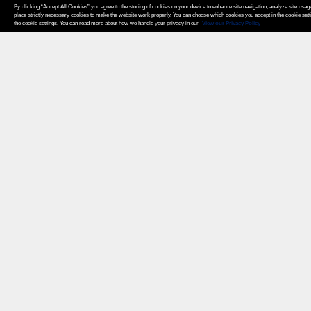
By clicking “Accept All Cookies” you agree to the storing of cookies on your device to enhance site navigation, analyze site usage
place strictly necessary cookies to make the website work properly. You can choose which cookies you accept in the cookie set
the cookie settings. You can read more about how we handle your privacy in our
View our Privacy Policy
Weita AG, Nordring 2, 4147 Aesch BL
Tel.:
+41 (0)61 706 66 00
,
info@weita.ch
Certificazioni
© 2026 Weita AG