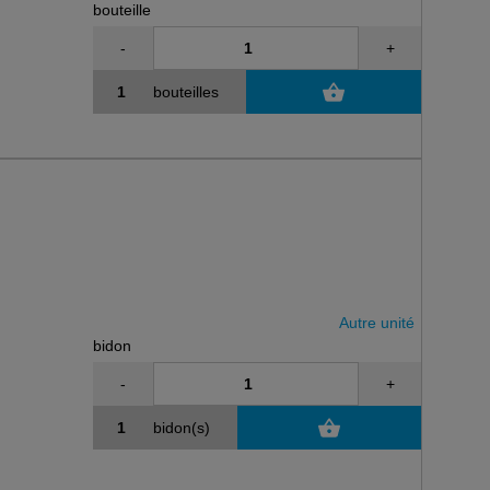
bouteille
-
+
bouteilles
Autre unité
bidon
-
+
bidon(s)