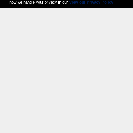
how we handle your privacy in our
View our Privacy Policy
Weita AG, Nordring 2, 4147 Aesch BL
Tel.:
+41 (0)61 706 66 00
,
info@weita.ch
Certifications
© 2026 Weita SA