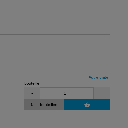
Autre unité
bouteille
-
+
bouteilles