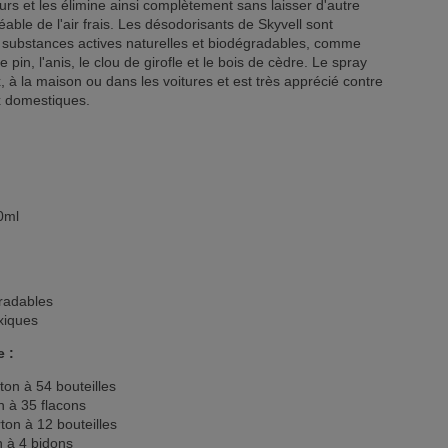
s et les élimine ainsi complètement sans laisser d'autre
éable de l'air frais. Les désodorisants de Skyvell sont
e substances actives naturelles et biodégradables, comme
 de pin, l'anis, le clou de girofle et le bois de cèdre. Le spray
x, à la maison ou dans les voitures et est très apprécié contre
x domestiques.
0ml
radables
xiques
e :
ton à 54 bouteilles
n à 35 flacons
rton à 12 bouteilles
n à 4 bidons