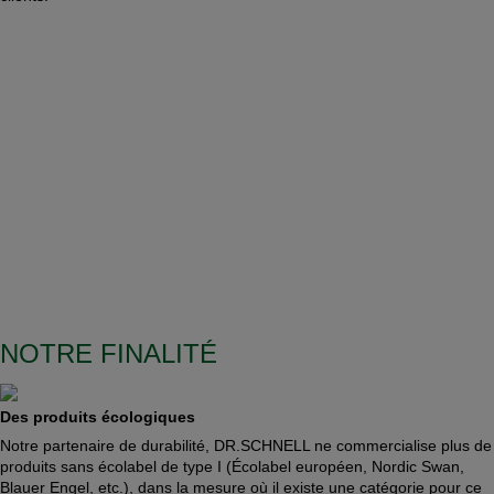
NOUS ASSUMONS NOS
RESPONSABILITÉS EN MATIÈRE DE
PROTECTION DU CLIMAT ET SUR LE
PLAN DU SUCCÈS ÉCONOMIQUE DE
NOS CLIENTS AVEC DES
PARTENAIRES PERFORMANTS TELS
QUE DR.SCHNELL.
NOTRE FINALITÉ
Des produits écologiques
Notre partenaire de durabilité, DR.SCHNELL ne commercialise plus de
produits sans écolabel de type I (Écolabel européen, Nordic Swan,
Blauer Engel, etc.), dans la mesure où il existe une catégorie pour ce