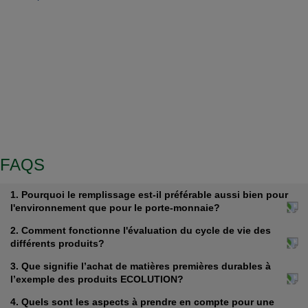
NOUS ASSUMONS NOS
RESPONSABILITÉS EN MATIÈRE DE
PROTECTION DU CLIMAT ET SUR LE
PLAN DU SUCCÈS ÉCONOMIQUE DE
NOS CLIENTS AVEC DES
PARTENAIRES PERFORMANTS TELS
QUE DR.SCHNELL.
FAQS
1. Pourquoi le remplissage est-il préférable aussi bien pour
l'environnement que pour le porte-monnaie?
2. Comment fonctionne l'évaluation du cycle de vie des
différents produits?
3. Que signifie l’achat de matières premières durables à
l’exemple des produits ECOLUTION?
4. Quels sont les aspects à prendre en compte pour une